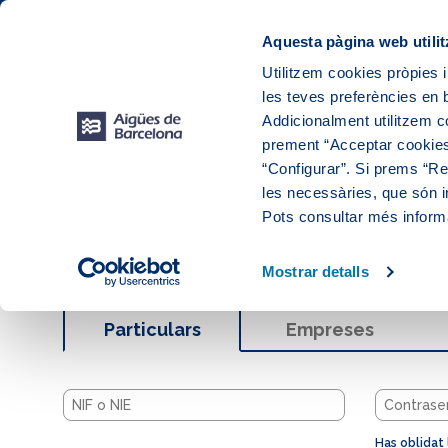
Web Corporativa
Web Aigües de Barcelona
Àrea de Clients
Aquesta pàgina web utilit
Utilitzem cookies pròpies i
les teves preferències en b
El teu se
Addicionalment utilitzem 
prement “Acceptar cookies
“Configurar”. Si prems “Reb
les necessàries, que són i
Pots consultar més inform
Accedeix a la teva Àre
Mostrar detalls
Particulars
Empreses
Has oblidat