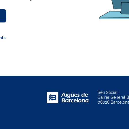
nts
Seu Social:
Carrer General B
08028 Barcelon