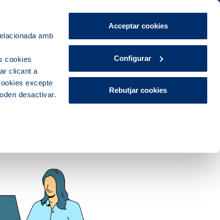
CA
ES
Acceptar cookies
 relacionada amb
Explora, educa i participa
Contacte
Configurar
s cookies
r clicant a
 cookies excepte
Rebutjar cookies
poden desactivar.