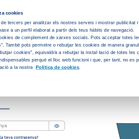
za cookies
 de tercers per analitzar els nostres serveis i mostrar publicitat
ase a un perfil elaborat a partir dels teus hàbits de navegació.
rvei d'aigua
L’aigua de la teva ciutat
cookies de complement de xarxes socials. Pots acceptar totes le
”. També pots permetre o rebutjar les cookies de manera granula
utjar cookies”, equivaldrà a rebutjar la instal·lació de totes les
ndispensables perquè el lloc web funcioni i que, per tant, no es 
ació a la nostra
Política de cookies
.
a de Clients
 la teva contrasenya?