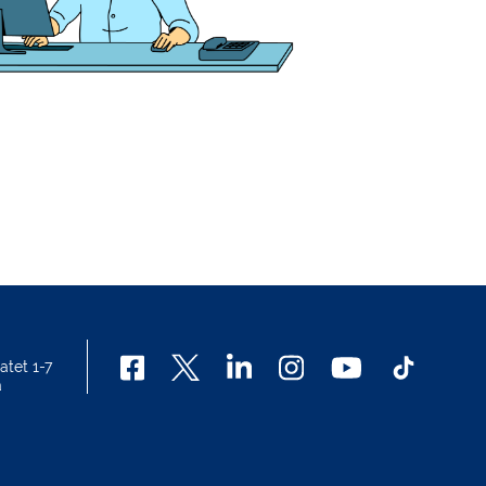
atet 1-7
a