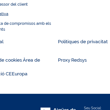
essor del client
tiva
ta de compromisos amb els
nts
al
Polítiques de privacitat
 de cookies Àrea de
Proxy Redsys
ció CEEuropa
Seu Social: