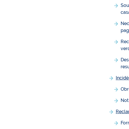
Sou
cas
Nece
pag
Reci
ver
Des
res
Incidè
Obr
Noti
Recla
For