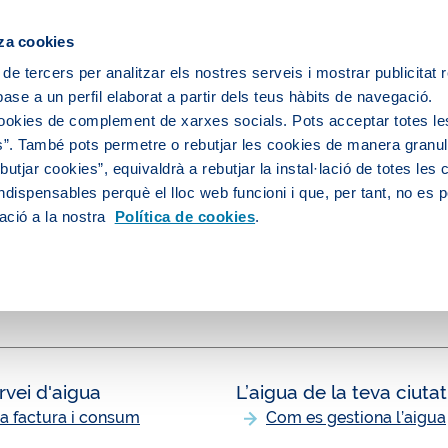
za cookies
 de tercers per analitzar els nostres serveis i mostrar publicitat
ase a un perfil elaborat a partir dels teus hàbits de navegació.
 servei d'aigua
L’aigua de la teva ciutat
cookies de complement de xarxes socials. Pots acceptar totes le
”. També pots permetre o rebutjar les cookies de manera granula
utjar cookies”, equivaldrà a rebutjar la instal·lació de totes les
ndispensables perquè el lloc web funcioni i que, per tant, no es 
ació a la nostra
Política de cookies
.
rvei d'aigua
L’aigua de la teva ciutat
va factura i consum
Com es gestiona l’aigua