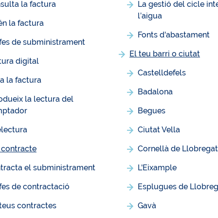
sulta la factura
La gestió del cicle int
l’aigua
én la factura
Fonts d'abastament
ifes de subministrament
El teu barri o ciutat
tura digital
Castelldefels
a la factura
Badalona
rodueix la lectura del
ptador
Begues
electura
Ciutat Vella
 contracte
Cornellà de Llobrega
tracta el subministrament
L'Eixample
ifes de contractació
Esplugues de Llobreg
 teus contractes
Gavà