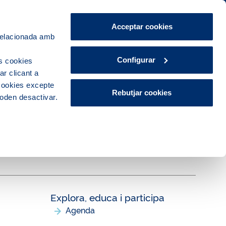
Àrea de Clients
CA
ES
Acceptar cookies
 relacionada amb
Explora, educa i participa
Contacte
Configurar
s cookies
r clicant a
 cookies excepte
Rebutjar cookies
poden desactivar.
Explora, educa i participa
Agenda