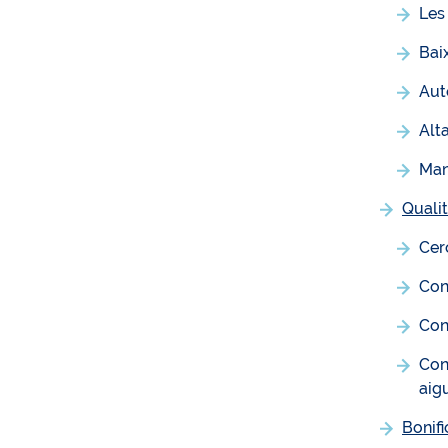
Les
Bai
Aut
Alt
Man
Qualit
Cer
Con
Con
Cons
aig
Bonif