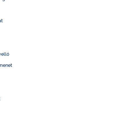
at
velló
menet
t