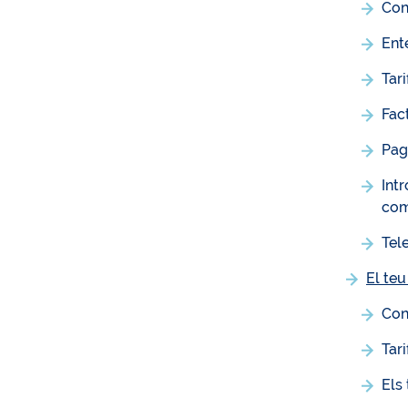
Con
Ent
Tar
Fac
Pag
Int
com
Tel
El teu
Con
Tar
Els