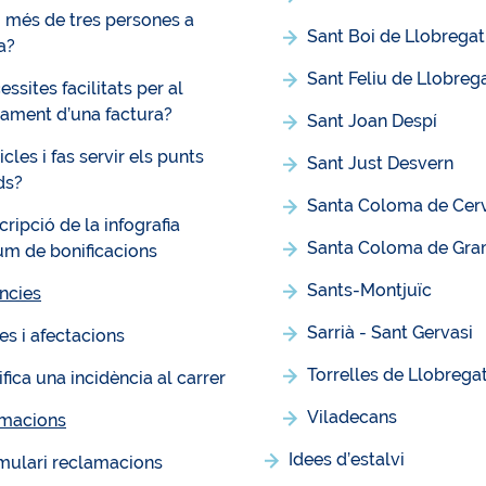
 més de tres persones a
Sant Boi de Llobregat
a?
Sant Feliu de Llobreg
ssites facilitats per al
ament d’una factura?
Sant Joan Despí
cles i fas servir els punts
Sant Just Desvern
ds?
Santa Coloma de Cer
cripció de la infografia
Santa Coloma de Gra
um de bonificacions
Sants-Montjuïc
ncies
Sarrià - Sant Gervasi
es i afectacions
Torrelles de Llobrega
fica una incidència al carrer
Viladecans
macions
Idees d’estalvi
mulari reclamacions