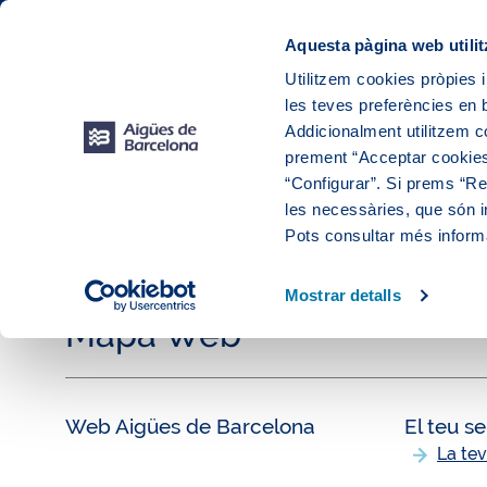
Web Corporativa
Web Aigües de Barcelona
Instal·lacions
Aquesta pàgina web utilit
Utilitzem cookies pròpies i
les teves preferències en b
El teu
Addicionalment utilitzem 
prement “Acceptar cookies
“Configurar”. Si prems “Reb
les necessàries, que són i
Pots consultar més inform
Mostrar detalls
Mapa Web
Web Aigües de Barcelona
El teu se
La te