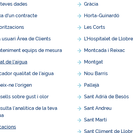
 teves dades
Gràcia
xa d'un contracte
Horta-Guinardó
oritzacions
Les Corts
a usuari Àrea de Clients
L’Hospitalet de Llobr
teniment equips de mesura
Montcada i Reixac
at de l’aigua
Montgat
cador qualitat de l'aigua
Nou Barris
eix-ne l’origen
Pallejà
sells sobre gust i olor
Sant Adrià de Besòs
ulta l’analítica de la teva
Sant Andreu
ua
Sant Martí
icacions
Sant Climent de Llob