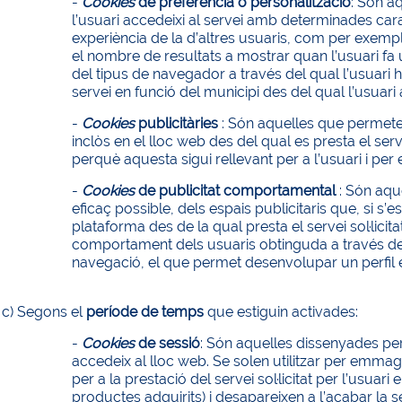
-
Cookies
de preferència o personalització
: Són a
l’usuari accedeixi al servei amb determinades car
experiència de la d’altres usuaris, com per exemple
el nombre de resultats a mostrar quan l’usuari fa 
del tipus de navegador a través del qual l’usuari h
servei en funció del municipi des del qual l’usuari
-
Cookies
publicitàries
: Són aquelles que permeten
inclòs en el lloc web des del qual es presta el ser
perquè aquesta sigui rellevant per a l’usuari i per 
-
Cookies
de publicitat comportamental
: Són aqu
eficaç possible, dels espais publicitaris que, si s’e
plataforma des de la qual presta el servei sol·li
comportament dels usuaris obtinguda a través de 
navegació, el que permet desenvolupar un perfil es
c) Segons el
període de temps
que estiguin activades:
-
Cookies
de sessió
: Són aquelles dissenyades pe
accedeix al lloc web. Se solen utilitzar per emm
per a la prestació del servei sol·licitat per l’usuar
productes adquirits) i desapareixen a l’acabar la s