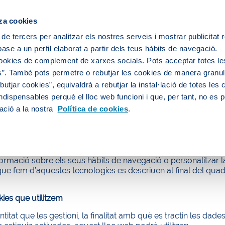
ipis
za cookies
 de tercers per analitzar els nostres serveis i mostrar publicitat
ase a un perfil elaborat a partir dels teus hàbits de navegació.
cookies de complement de xarxes socials. Pots acceptar totes le
”. També pots permetre o rebutjar les cookies de manera granula
utjar cookies”, equivaldrà a rebutjar la instal·lació de totes les
ca de Cookies
ndispensables perquè el lloc web funcioni i que, per tant, no es 
ació a la nostra
Política de cookies
.
 les cookies?
es
i/o tecnologies similars són fitxers que emmagatzemen i 
questes tecnologies poden servir per a finalitats molt divers
formació sobre els seus hàbits de navegació o personalitzar 
ue fem d’aquestes tecnologies es descriuen al final del quad
kies que utilitzem
ntitat que les gestioni, la finalitat amb què es tractin les dad