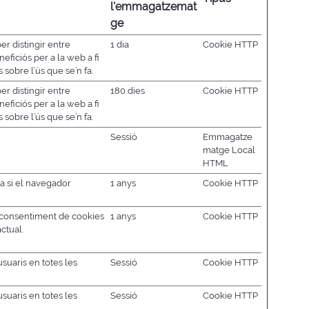
l'emmagatzemat
ge
er distingir entre
1 dia
Cookie HTTP
eficiós per a la web a fi
 sobre l’ús que se’n fa.
er distingir entre
180 dies
Cookie HTTP
eficiós per a la web a fi
 sobre l’ús que se’n fa.
Sessió
Emmagatze
matge Local
HTML
a si el navegador
1 anys
Cookie HTTP
consentiment de cookies
1 anys
Cookie HTTP
ctual.
usuaris en totes les
Sessió
Cookie HTTP
usuaris en totes les
Sessió
Cookie HTTP