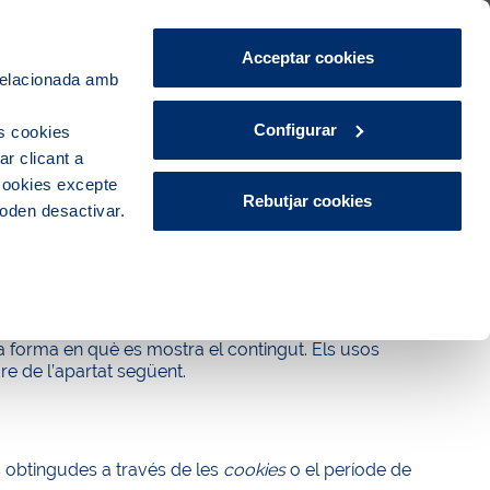
Àrea de Clients
CA
ES
Acceptar cookies
 relacionada amb
Configurar
s cookies
r clicant a
 cookies excepte
Rebutjar cookies
poden desactivar.
recuperen informació mentre vostè navega. En
es, com, per exemple, reconeixe’l com a usuari,
la forma en què es mostra el contingut. Els usos
re de l’apartat següent.
es obtingudes a través de les
cookies
o el període de