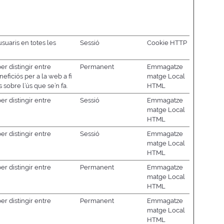
usuaris en totes les
Sessió
Cookie HTTP
er distingir entre
Permanent
Emmagatze
eficiós per a la web a fi
matge Local
 sobre l’ús que se’n fa.
HTML
er distingir entre
Sessió
Emmagatze
matge Local
HTML
er distingir entre
Sessió
Emmagatze
matge Local
HTML
er distingir entre
Permanent
Emmagatze
matge Local
HTML
er distingir entre
Permanent
Emmagatze
matge Local
HTML