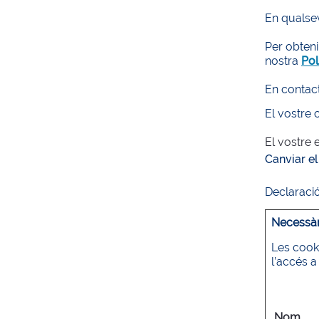
En qualsev
Per obten
nostra
Pol
En contact
El vostre
El vostre 
Canviar e
Declaraci
Necessàri
Les cooki
l’accés 
Nom