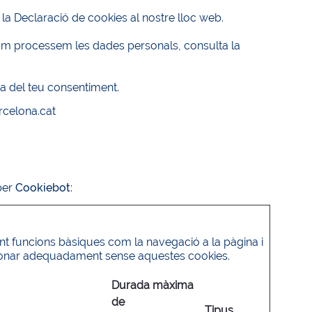
la Declaració de cookies al nostre lloc web.
om processem les dades personals, consulta la
ata del teu consentiment.
rcelona.cat
per
Cookiebot
:
ant funcions bàsiques com la navegació a la pàgina i
cionar adequadament sense aquestes cookies.
Durada màxima
de
Tipus