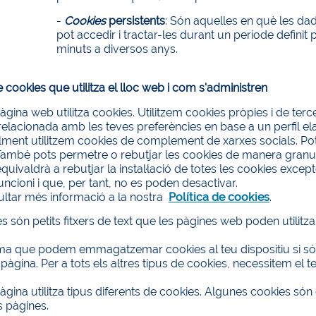
-
Cookies
persistents
: Són aquelles en què les da
pot accedir i tractar-les durant un període definit
minuts a diversos anys.
e cookies que utilitza el lloc web i com s'administren
gina web utilitza cookies. Utilitzem cookies pròpies i de terce
 relacionada amb les teves preferències en base a un perfil el
lment utilitzem cookies de complement de xarxes socials. Po
També pots permetre o rebutjar les cookies de manera granula
equivaldrà a rebutjar la instal·lació de totes les cookies exce
uncioni i que, per tant, no es poden desactivar.
ultar més informació a la nostra
Política de cookies
.
s són petits fitxers de text que les pàgines web poden utilitzar 
irma que podem emmagatzemar cookies al teu dispositiu si só
pàgina. Per a tots els altres tipus de cookies, necessitem el t
gina utilitza tipus diferents de cookies. Algunes cookies són
s pàgines.