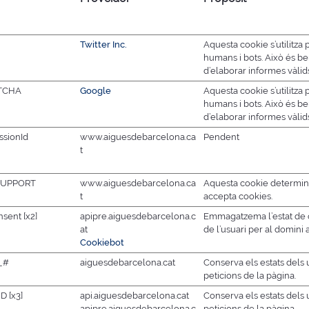
Twitter Inc.
Aquesta cookie s’utilitza p
humans i bots. Això és ben
d’elaborar informes vàlids
TCHA
Google
Aquesta cookie s’utilitza p
humans i bots. Això és ben
d’elaborar informes vàlids
ssionId
www.aiguesdebarcelona.ca
Pendent
t
SUPPORT
www.aiguesdebarcelona.ca
Aquesta cookie determin
t
accepta cookies.
sent [x2]
apipre.aiguesdebarcelona.c
Emmagatzema l’estat de 
at
de l’usuari per al domini a
Cookiebot
_#
aiguesdebarcelona.cat
Conserva els estats dels 
peticions de la pàgina.
D [x3]
api.aiguesdebarcelona.cat
Conserva els estats dels 
apipre.aiguesdebarcelona.c
peticions de la pàgina.