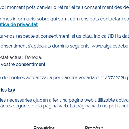
ol moment pots canviar o retirar el teu consentiment des de 
ir més informació sobre qui som, com ens pots contactar i c
ítica de privacitat
.
ar-nos respecte al consentiment, si us plau, indica l’ID i la d
 consentiment s'aplica als dominis següents: www.aiguesdeba
estat actual: Denega.
l vostre consentiment
ó de cookies actualitzada per darrera vegada el 11/07/2026 
es (19)
es necessàries ajuden a fer una pàgina web utilitzable activ
a àrees segures de la pàgina web. La pàgina web no pot fun
Proveïdor
Propòsit