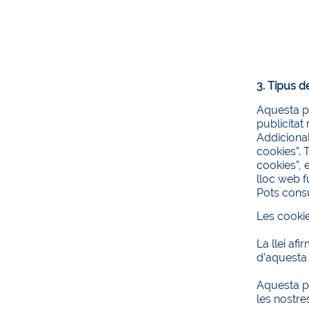
3. Tipus d
Aquesta pà
publicitat
Addiciona
cookies”. 
cookies”, 
lloc web f
Pots cons
Les cookie
La llei af
d’aquesta 
Aquesta pà
les nostre