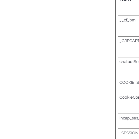
__cf_bm
_GRECAP
chatbotSe
COOKIE_
CookieCon
incap_ses
JSESSIONI