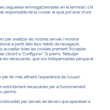
des segueixen emmagatzemades en el terminal i s'hi
 pel responsable de la
cookie
, el qual pot anar d'uns
rs per analitzar els nostres serveis i mostrar
aborat a partir dels teus hàbits de navegació.
ts acceptar totes les cookies prement “Acceptar
r clicant a “Configurar”. Si prems “Rebutjar
pte les necessàries, que són indispensables perquè el
per fer més eficient l’experiència de l’usuari.
n estrictament necessàries per al funcionament
eu permís.
 col·locades per serveis de tercers que apareixen a