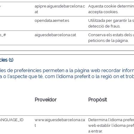
e
apipre.aiguesdebarcelona.c
Aquesta cookie determin
at
accepta cookies.
opendata.aemet.es
Utilitzada per garantir la 
detecció de fraus.
ap_#
aiguesdebarcelona.cat
Conserva els estats dels 
peticions de la pàgina.
ies (1)
ies de preferències permeten a la pàgina web recordar info
o l’aspecte que té, com l’idioma preferit o la regió on et tro
Proveïdor
Propòsit
ANGUAGE_ID
www.aiguesdebarcelona.ca
Determina l’idioma preferi
t
web establir l’idioma prefe
a entrar.