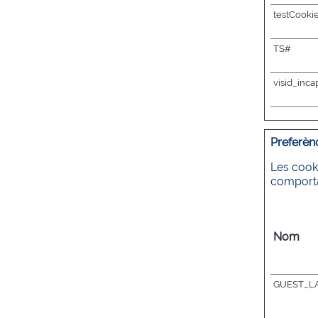
testCooki
TS#
visid_inc
Preferènc
Les cook
comporta 
Nom
GUEST_L