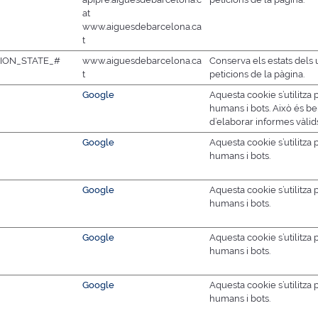
at
www.aiguesdebarcelona.ca
t
ION_STATE_#
www.aiguesdebarcelona.ca
Conserva els estats dels 
t
peticions de la pàgina.
Google
Aquesta cookie s’utilitza p
humans i bots. Això és ben
d’elaborar informes vàlids
Google
Aquesta cookie s’utilitza p
humans i bots.
Google
Aquesta cookie s’utilitza p
humans i bots.
Google
Aquesta cookie s’utilitza p
humans i bots.
Google
Aquesta cookie s’utilitza p
humans i bots.