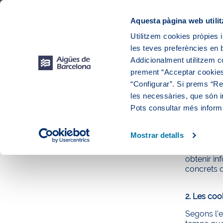
Web Corporativa
Web Aigües de Barcelona
Proveïdors
Munic
Aquesta pàgina web utilit
Utilitzem cookies pròpies i
les teves preferències en b
Addicionalment utilitzem 
prement “Acceptar cookies
“Configurar”. Si prems “Reb
Políti
les necessàries, que són i
Pots consultar més inform
1. Què són
Mostrar detalls
Les
cooki
general, a
obtenir in
concrets q
2. Les coo
Segons l’e