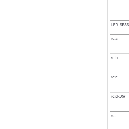
LFR_SESS
rc::a
rc::b
rc::c
rc::d-15#
rc::f