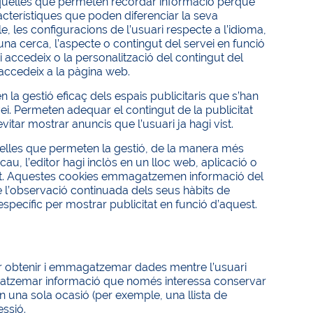
quelles que permeten recordar informació perquè
acterístiques que poden diferenciar la seva
, les configuracions de l’usuari respecte a l’idioma,
una cerca, l’aspecte o contingut del servei en funció
i accedeix o la personalització del contingut del
 accedeix a la pàgina web.
 la gestió eficaç dels espais publicitaris que s’han
vei. Permeten adequar el contingut de la publicitat
evitar mostrar anuncis que l’usuari ja hagi vist.
elles que permeten la gestió, de la manera més
scau, l’editor hagi inclòs en un lloc web, aplicació o
citat. Aquestes cookies emmagatzemen informació del
l’observació continuada dels seus hàbits de
pecífic per mostrar publicitat en funció d’aquest.
r obtenir i emmagatzemar dades mentre l’usuari
agatzemar informació que només interessa conservar
i en una sola ocasió (per exemple, una llista de
essió.