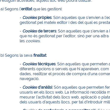
estiguin activades, aquest lloc web podrà utilitzar:
a) Segons l’
entitat
que les gestioni:
-
Cookies
pròpies
: Són aquelles que s’envien a l’e
gestionat pel mateix editor i des del qual es presta el
-
Cookies
de tercers
: Són aquelles que s’envien a 
que no és gestionat per l’editor, sinó per una altr
les
cookies
.
b) Segons la seva
finalitat
:
-
Cookies
tècniques
: Són aquelles que permeten a l
diferents opcions o serveis que hi apareixen, com 
dades, realitzar el procés de compra d’una comand
navegació.
-
Cookies
d’anàlisi
: Són aquelles que permeten fer
usuaris en els llocs web. La informació recollida 
mesurar l’activitat dels llocs web, aplicació o pla
dels usuaris d’aquests llocs, per tal d’introduir mi