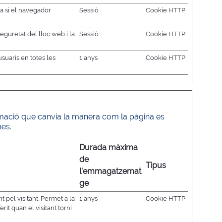
a si el navegador
Sessió
Cookie HTTP
seguretat del lloc web i la
Sessió
Cookie HTTP
usuaris en totes les
1 anys
Cookie HTTP
rmació que canvia la manera com la pàgina es
bes.
Durada màxima
de
Tipus
l'emmagatzemat
ge
t pel visitant. Permet a la
1 anys
Cookie HTTP
rit quan el visitant torni