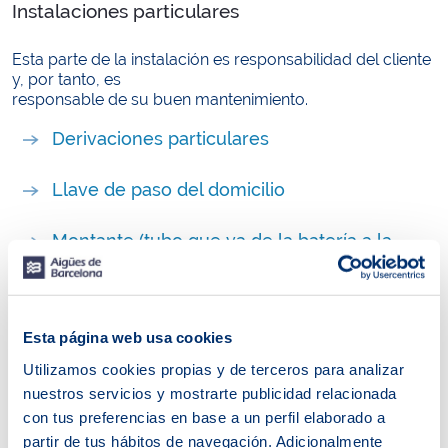
Instalaciones particulares
Esta parte de la instalación es responsabilidad del cliente
y, por tanto, es
responsable de su buen mantenimiento.
Derivaciones particulares
Llave de paso del domicilio
Montante (tubo que va de la batería a la
vivienda)
Instalaciones generales
Esta página web usa cookies
Utilizamos cookies propias y de terceros para analizar
A excepción de los contadores, que solo puede
nuestros servicios y mostrarte publicidad relacionada
manipular Aigües de Barcelona, esta parte de la
con tus preferencias en base a un perfil elaborado a
instalación es responsabilidad del cliente y, por tanto, es
partir de tus hábitos de navegación. Adicionalmente
responsable de su buen mantenimiento.