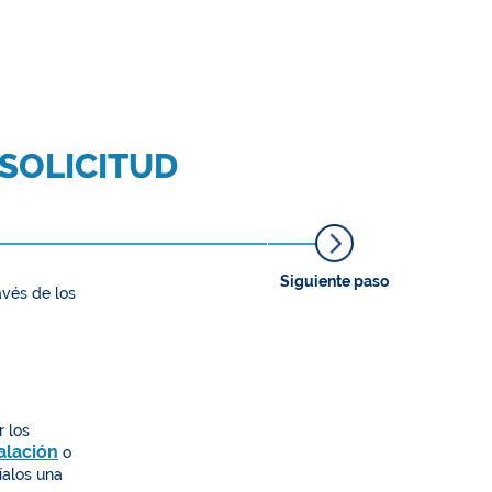
 SOLICITUD
Siguiente paso
avés de los
r los
alación
o
íalos una