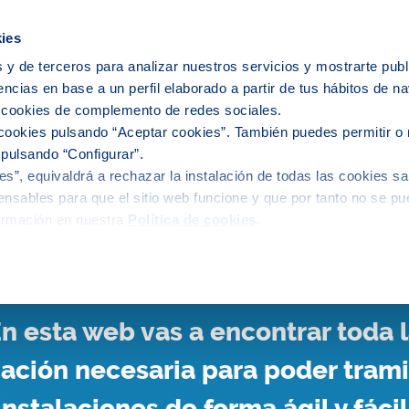
ies
 y de terceros para analizar nuestros servicios y mostrarte publ
encias en base a un perfil elaborado a partir de tus hábitos de n
stalación
Instalaciones interiores
Documen
s cookies de complemento de redes sociales.
cookies pulsando “Aceptar cookies”. También puedes permitir o 
 pulsando “Configurar”.
s”, equivaldrá a rechazar la instalación de todas las cookies sa
nsables para que el sitio web funcione y que por tanto no se pu
Instalaciones
ormación en nuestra
Política de cookies
.
n esta web vas a encontrar toda 
ación necesaria para poder trami
instalaciones de forma ágil y fácil