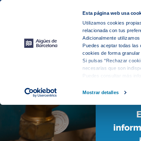
Web Corporativa
Web Aigües de Barcelona
Instalaciones
Esta página web usa cook
Utilizamos cookies propias
relacionada con tus prefer
Nueva in
Adicionalmente utilizamo
Puedes aceptar todas las 
cookies de forma granular
Si pulsas “Rechazar cookie
necesarias que son indispe
Puedes consultar más inf
Mostrar detalles
E
inform