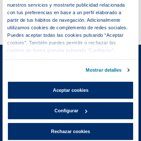
PARA OTROS INTERESADOS
nuestros servicios y mostrarte publicidad relacionada
DISTINTOS A CLIENTES Y USUARIOS
con tus preferencias en base a un perfil elaborado a
DEL SERVICIO DE ABASTECIMIENTO
partir de tus hábitos de navegación. Adicionalmente
utilizamos cookies de complemento de redes sociales.
Puedes aceptar todas las cookies pulsando “Aceptar
cookies”. También puedes permitir o rechazar las
cookies de forma granular pulsando “Configurar”.
Si pulsas “Rechazar cookies”, equivaldrá a rechazar la
Web Corporativa
Web Aigües de Barcelona
instalación de todas las cookies salvo las necesarias que
Mostrar detalles
Proveedores
Municipios
son indispensables para que el sitio web funcione y que
por tanto no se pueden desactivar.
Área de Clientes
Aviso legal
Puedes consultar más información en nuestra
Aceptar cookies
Políticas de privacidad
Política de cookies
Política de cookies
.
Configurar
Rechazar cookies
Sede Social: