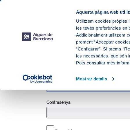
Web Corporativa
Web Aigües de Barcelona
Instal·lacions
Aquesta pàgina web utilit
Utilitzem cookies pròpies i
les teves preferències en b
El teu
Addicionalment utilitzem 
prement “Acceptar cookies
“Configurar”. Si prems “Reb
null
les necessàries, que són i
Inici de sessió
Pots consultar més inform
Inicia la sessió
Adreça de correu electrònic
Mostrar detalls
Contrasenya