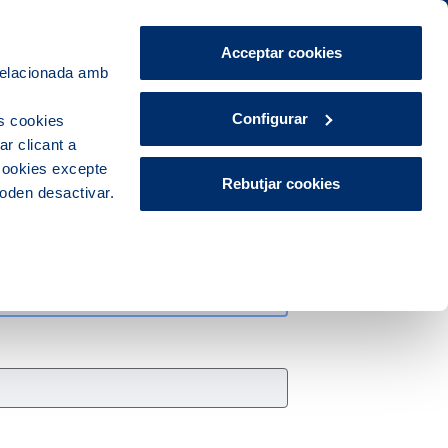
Àrea de Clients
CA
ES
Acceptar cookies
 relacionada amb
Explora, educa i participa
Contacte
Configurar
s cookies
r clicant a
 cookies excepte
Rebutjar cookies
poden desactivar.