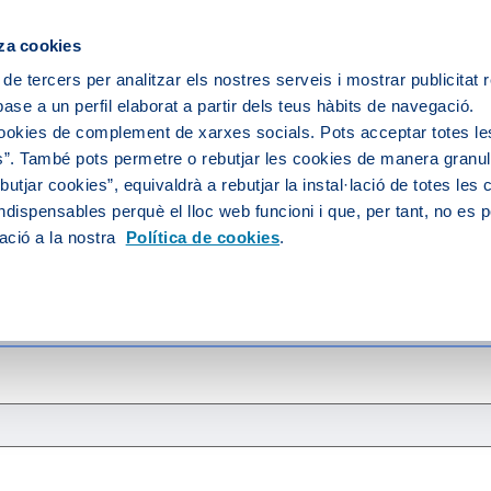
za cookies
 de tercers per analitzar els nostres serveis i mostrar publicitat
ase a un perfil elaborat a partir dels teus hàbits de navegació.
 servei d'aigua
L’aigua de la teva ciutat
cookies de complement de xarxes socials. Pots acceptar totes le
”. També pots permetre o rebutjar les cookies de manera granula
utjar cookies”, equivaldrà a rebutjar la instal·lació de totes les
ndispensables perquè el lloc web funcioni i que, per tant, no es 
ació a la nostra
Política de cookies
.