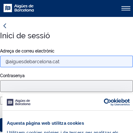
null
Inici de sessió
Inicia la sessió
Adreça de correu electrònic
Contrasenya
Recorda'm
Aquesta pàgina web utilitza cookies
Accedeix
Utilitzem cookies pròpies i de tercers per analitzar els