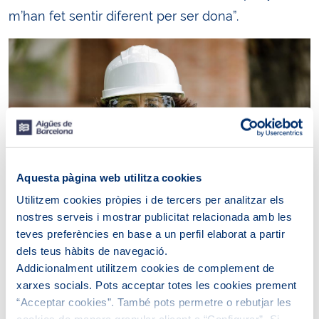
m’han fet sentir diferent per ser dona”.
Aquesta pàgina web utilitza cookies
Utilitzem cookies pròpies i de tercers per analitzar els
nostres serveis i mostrar publicitat relacionada amb les
teves preferències en base a un perfil elaborat a partir
dels teus hàbits de navegació.
Considera que potser les noies no contemplen
Addicionalment utilitzem cookies de complement de
aquesta feina com a sortida professional perquè
xarxes socials. Pots acceptar totes les cookies prement
“Acceptar cookies”. També pots permetre o rebutjar les
“es pensen que és molt dur”.
“En realitat és una