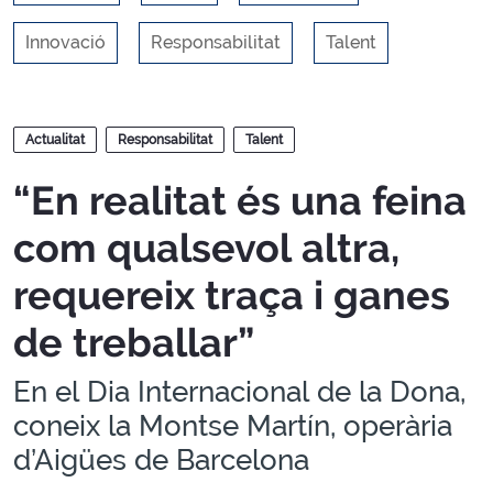
Innovació
Responsabilitat
Talent
Blocs
Actualitat
Responsabilitat
Talent
“En realitat és una feina
com qualsevol altra,
requereix traça i ganes
de treballar”
En el Dia Internacional de la Dona,
coneix la Montse Martín, operària
d’Aigües de Barcelona