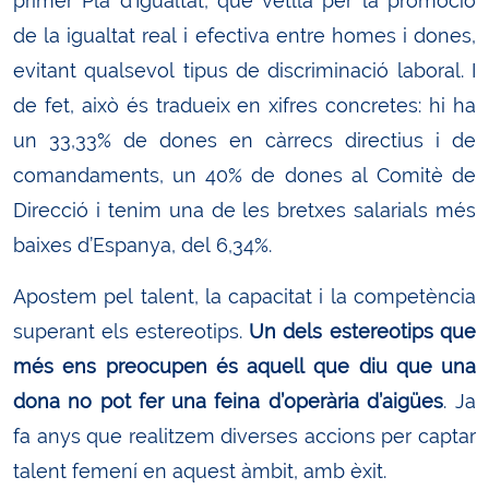
primer Pla d’Igualtat, que vetlla per la promoció
de la igualtat real i efectiva entre homes i dones,
evitant qualsevol tipus de discriminació laboral. I
de fet, això és tradueix en xifres concretes: hi ha
un 33,33% de dones en càrrecs directius i de
comandaments, un 40% de dones al Comitè de
Direcció i tenim una de les bretxes salarials més
baixes d’Espanya, del 6,34%.
Apostem pel talent, la capacitat i la competència
superant els estereotips.
Un dels estereotips que
més ens preocupen és aquell que diu que una
dona no pot fer una feina d’operària d’aigües
. Ja
fa anys que realitzem diverses accions per captar
talent femení en aquest àmbit, amb èxit.