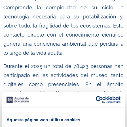
Comprende la complejidad de su ciclo, la
tecnología necesaria para su potabilización y,
sobre todo, la fragilidad de los ecosistemas. Este
contacto directo con el conocimiento científico
genera una conciencia ambiental que perdura a
lo largo de la vida adulta.
Durante el 2025 un total de 78.423 personas han
participado en las actividades del museo, tanto
digitales como presenciales. En el ámbito
educativo, 41.885 niños y jóvenes de toda
Catalunya han participado en las actividades de
sensibilización y educación de forma presencial
Aquesta pàgina web utilitza cookies
en el museo, en la potabilizadora de Sant Joan