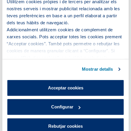
Utilitzem cookies pròpies i de tercers per analitzar els
Despí de Aigües de Barcelona o digitalmente
nostres serveis i mostrar publicitat relacionada amb les
desde casa o en los centros.
teves preferències en base a un perfil elaborat a partir
dels teus hàbits de navegació.
Para todos
Addicionalment utilitzem cookies de complement de
los públicos
xarxes socials. Pots acceptar totes les cookies prement
“Acceptar cookies”. També pots permetre o rebutjar les
Más allá del
cookies de manera granular clicant a “Configurar”. Si
prems “Rebutjar cookies”, equivaldrà a rebutjar la
ámbito
instal·lació de totes les cookies excepte les necessàries,
escolar, el
Mostrar detalls
que són indispensables perquè el lloc web funcioni i que,
Museu de
per tant, no es poden desactivar.
Pots consultar més informació a la nostra
les Aigües
Acceptar cookies
Política de cookies
.
ha sabido
llegar a
Configurar
todos los
públicos. La
Rebutjar cookies