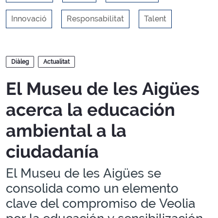
Innovació
Responsabilitat
Talent
Blocs
Diàleg
Actualitat
El Museu de les Aigües
acerca la educación
ambiental a la
ciudadanía
El Museu de les Aigües se
consolida como un elemento
clave del compromiso de Veolia