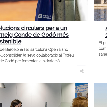
lucions circulars per a un
rneig Conde de Godó més
stenible
El p
comp
de Barcelona i el Barcelona Open Banc
sane
l consoliden la seva col·laboració al Trofeu
e Godó per fomentar la hidratació...