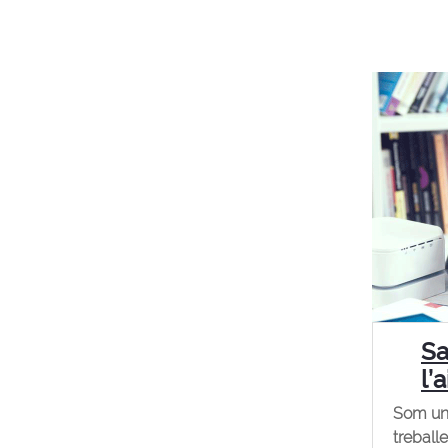
Sa
l’
Som un
treballe