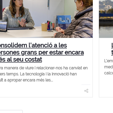
nsolidem l’atenció a les
rsones grans per estar encara
s al seu costat
L’em
medi
ra manera de viure i relacionar-nos ha canviat en
calc
rers temps. La tecnologia i la innovació han
uït a apropar encara més les...