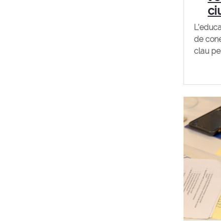
ci
L’educa
de cone
clau per