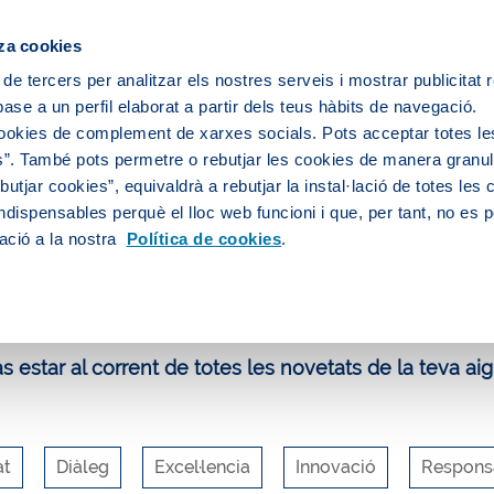
za cookies
 de tercers per analitzar els nostres serveis i mostrar publicitat
ase a un perfil elaborat a partir dels teus hàbits de navegació.
 servei d'aigua
L’aigua de la teva ciutat
cookies de complement de xarxes socials. Pots acceptar totes le
”. També pots permetre o rebutjar les cookies de manera granula
utjar cookies”, equivaldrà a rebutjar la instal·lació de totes les
ndispensables perquè el lloc web funcioni i que, per tant, no es 
uca i participa
Blog
ació a la nostra
Política de cookies
.
log d'Aigües de Barcelona
 estar al corrent de totes les novetats de la teva aig
at
Diàleg
Excel·lencia
Innovació
Responsa