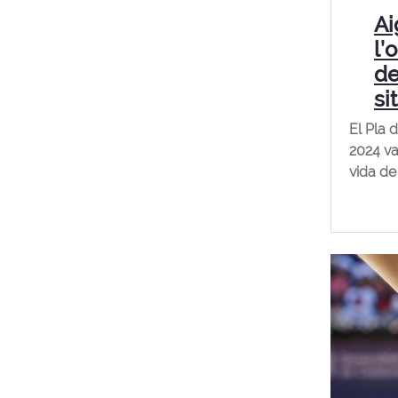
Ai
l’
de
si
El Pla 
2024 va 
vida de