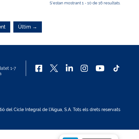
S'estan mostrant 1 - 10 de 16 resultats.
nt
Últim →
atet 1-7
a
del Cicle Integral de l'Aigua, S.A. Tots els drets reservats