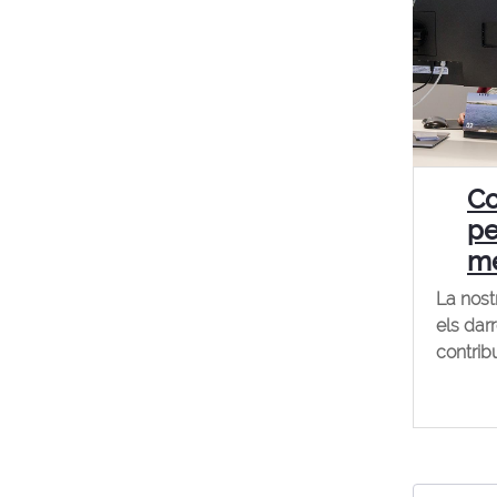
Co
pe
mé
La nost
els dar
contrib