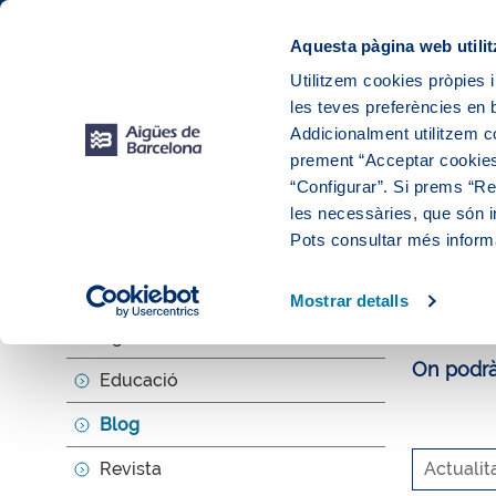
Web Corporativa
Web Aigües de Barcelona
Instal·lacions
Aquesta pàgina web utilit
Utilitzem cookies pròpies i
les teves preferències en b
El teu
Addicionalment utilitzem 
prement “Acceptar cookies
“Configurar”. Si prems “Reb
les necessàries, que són i
Explora, ed
Pots consultar més inform
El b
Mostrar detalls
Agenda
On podràs
Educació
Blog
Revista
Actualit