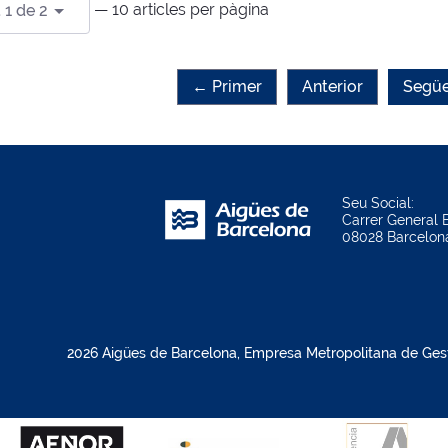
— 10 articles per pàgina
 1 de 2
← Primer
Anterior
Següe
Seu Social:
Carrer General B
08028 Barcelon
2026 Aigües de Barcelona, Empresa Metropolitana de Gestió 