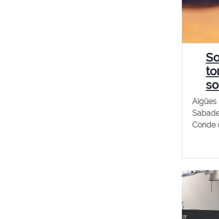
So
to
so
Aigües 
Sabadel
Conde d