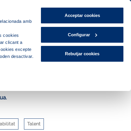
Àrea de Clients
CA
ES
Acceptar cookies
 relacionada amb
Explora, educa i participa
Contacte
Configurar
s cookies
r clicant a
 cookies excepte
Rebutjar cookies
poden desactivar.
ua.
bilitat
Talent