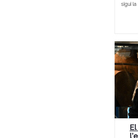
sigui la
El
l’