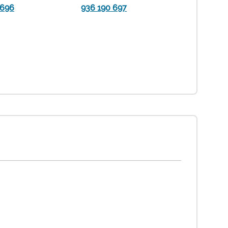
 696
936 190 697