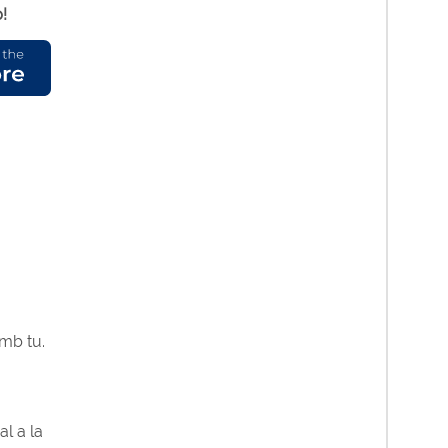
!
amb tu.
l a la