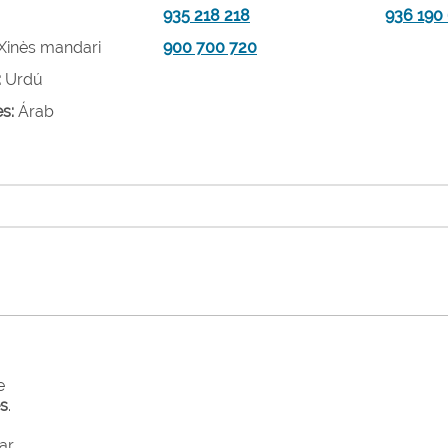
935 218 218
936 190
Xinès mandari
900 700 720
:
Urdú
es:
Árab
e
es
.
ar