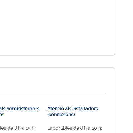
als administradors
Atenció als instal·ladors
es
(connexions)
es de 8 h a 15 h:
Laborables de 8 h a 20 h: