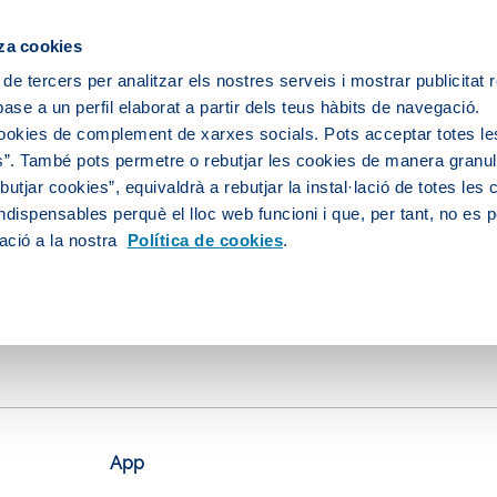
za cookies
 de tercers per analitzar els nostres serveis i mostrar publicitat
ase a un perfil elaborat a partir dels teus hàbits de navegació.
 servei d'aigua
L’aigua de la teva ciutat
cookies de complement de xarxes socials. Pots acceptar totes le
”. També pots permetre o rebutjar les cookies de manera granula
utjar cookies”, equivaldrà a rebutjar la instal·lació de totes les
ndispensables perquè el lloc web funcioni i que, per tant, no es 
ació a la nostra
Política de cookies
.
App