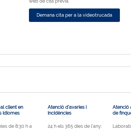
web de cita prèvia.
Demana cita per a la videotrucada
al client en
Atenció d'avaries i
Atenció 
ts idiomes
incidències
de finqu
les de 8:30 h a
24 h els 365 dies de l’any:
Laborabl