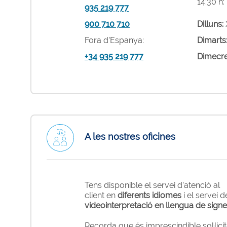
14:30 h:
935 219 777
900 710 710
Dilluns:
Fora d’Espanya:
Dimarts
+34 935 219 777
Dimecr
A les nostres oficines
Tens disponible el servei d’atenció al
client en
diferents idiomes
i el servei d
videointerpretació en llengua de sign
Recorda que és imprescindible sol·licit