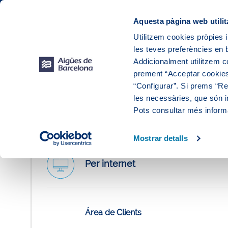
Web Corporativa
Web Aigües de Barcelona
Instal·lacions
Aquesta pàgina web utilit
Utilitzem cookies pròpies i
les teves preferències en b
El teu
Addicionalment utilitzem 
prement “Acceptar cookies
“Configurar”. Si prems “Reb
les necessàries, que són i
Contacta amb nosaltres
Pots consultar més inform
Mostrar detalls
Per internet
Área de Clients