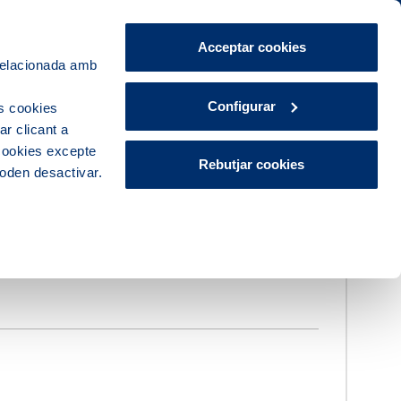
Àrea de Clients
CA
ES
Acceptar cookies
 relacionada amb
Explora, educa i participa
Contacte
Configurar
s cookies
r clicant a
 cookies excepte
Rebutjar cookies
poden desactivar.