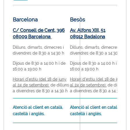
Barcelona
Besòs
L
C/ Consell de Cent, 396
Av. Alfons XIII, 51
C
08009 Barcelona
08912 Badalona
0
Dilluns, dimarts, dimecres i
Dilluns, dimarts, dimecres i
D
divendres de 8:30 a 14:30 h
divendres de 8:30 a 14:30 h
d
Dijous de 8:30 a 14:00 h i de
Dijous de 8:30 a 14:00 h i de
D
16:00 a 19:00 h
16:00 a 19:00 h
1
Horari d'estiu (del 18 de juny
Horari d'estiu (del 18 de juny
H
al 24 de setembre)
:
de dilluns
al 24 de setembre):
de dilluns
a
a divendres de 8.30 a 14.30 h
a divendres de 8.30 a 14.30 h
a
Atenció al client en català,
Atenció al client en català,
A
castellà i anglès.
castellà i anglès.
c