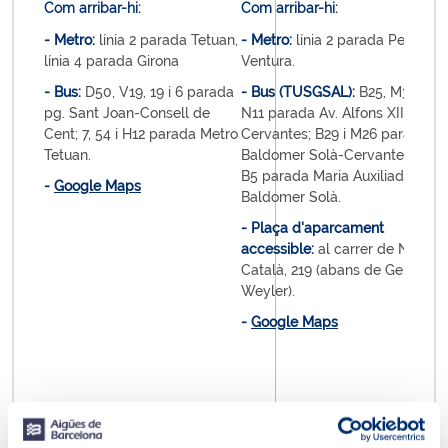
Com arribar-hi:
Com arribar-hi:
C
- Metro:
línia 2 parada Tetuan,
- Metro:
línia 2 parada Pep
-
línia 4 parada Girona
Ventura.
C
- Bus:
D50, V19, 19 i 6 parada
- Bus (TUSGSAL):
B25, M30 i
-
pg. Sant Joan-Consell de
N11 parada Av. Alfons XIII-
p
Cent; 7, 54 i H12 parada Metro
Cervantes; B29 i M26 parada
-
Tetuan.
Baldomer Solà-Cervantes, i
L
B5 parada Maria Auxiliadora-
-
Google Maps
L
Baldomer Solà.
-
- Plaça d'aparcament
accessible:
al carrer de Neus
Català, 219 (abans de General
Weyler).
-
Google Maps