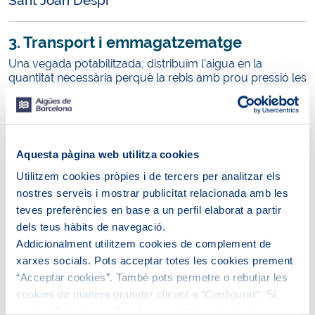
Sant Joan Despí
3. Transport i emmagatzematge
Una vegada potabilitzada, distribuïm l’aigua en la
quantitat necessària perquè la rebis amb prou pressió les
24 hores del dia, els 365 dies de l’any. El transport es
realitza mitjançant una extensa xarxa de distribució i
centrals de bombament. Per a l’emmagatzematge, fem
servir grans dipòsits situats en diferents punts elevats
repartits pel territori.
Aquesta pàgina web utilitza cookies
Utilitzem cookies pròpies i de tercers per analitzar els
4. Distribució intel·ligent
nostres serveis i mostrar publicitat relacionada amb les
Per optimitzar la distribució de l’aigua disposem del
teves preferències en base a un perfil elaborat a partir
Centre de Control Operatiu, que funciona de manera
dels teus hàbits de navegació.
ininterrompuda els 365 dies de l’any. El control de
Addicionalment utilitzem cookies de complement de
qualitat es duu a terme en totes les etapes del cicle de
xarxes socials. Pots acceptar totes les cookies prement
l’aigua, des de la captació fins al moment de servir-la a
“Acceptar cookies”. També pots permetre o rebutjar les
les llars amb total garantia sanitària.
cookies de manera granular clicant a “Configurar”. Si
prems “Rebutjar cookies”, equivaldrà a rebutjar la