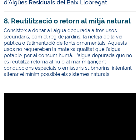
d’Aigües Residuals del Baix Llobregat
8. Reutilització o retorn al mitjà natural
Consisteix a donar a l’aigua depurada altres usos
secundaris, com el reg de jardins, la neteja de la via
pública o l’alimentació de fonts ornamentals. Aquests
usos no requereixen la mateixa qualitat que l’aigua
potable, per al consum humà. L’aigua depurada que no
es reutilitza retorna al riu o al mar mitjançant
conduccions especials o emissaris submarins, intentant
alterar el mínim possible els sistemes naturals.