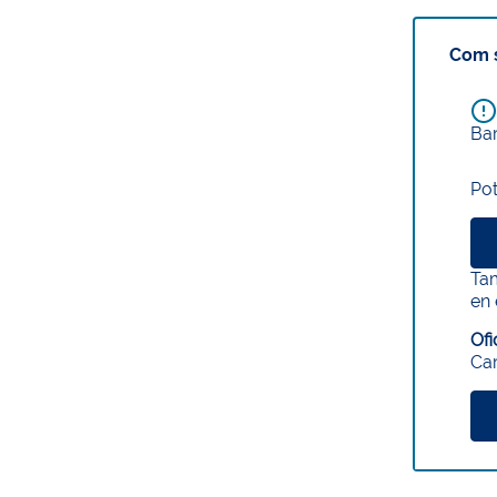
Com s
Ba
Pot
Tam
en 
Ofi
Car