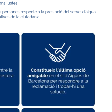
ns justes.
 persones respecte a la prestació del servei d’aigua
tives de la ciutadania.