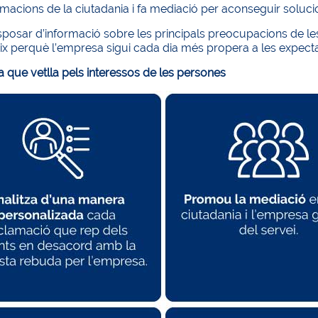
macions de la ciutadania i fa mediació per aconseguir solucio
posar d’informació sobre les principals preocupacions de les
eix perquè l’empresa sigui cada dia més propera a les expecta
a que vetlla pels interessos de les persones