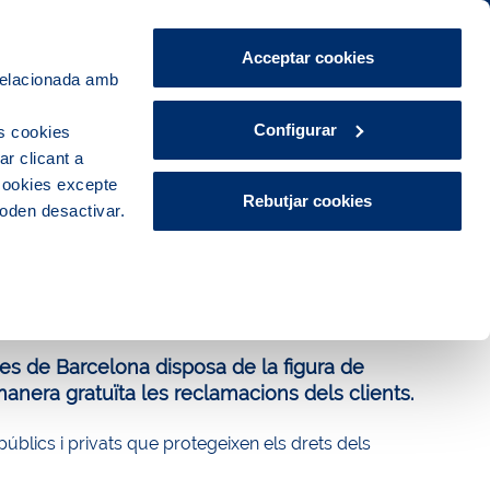
Àrea de Clients
CA
ES
Acceptar cookies
 relacionada amb
Explora, educa i participa
Contacte
Configurar
s cookies
r clicant a
 cookies excepte
Rebutjar cookies
poden desactivar.
es de Barcelona disposa de la figura de
 manera gratuïta les reclamacions dels clients.
úblics i privats que protegeixen els drets dels