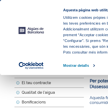
Web Corporativa
Web Aigües de Barcelona
Instal·lacions
Aquesta pàgina web utilit
Utilitzem cookies pròpies i
les teves preferències en b
El teu
Addicionalment utilitzem 
prement “Acceptar cookies
“Configurar”. Si prems “Reb
les necessàries, que són i
El teu serve
Pots consultar més inform
Asses
Mostrar detalls
La teva factura i consum
Per pote
El teu contracte
l’Assesso
Qualitat de l’aigua
Aquesta fi
Bonificacions
consumido