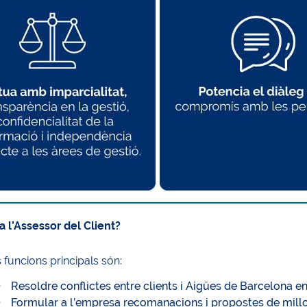
a l’Assessor del Client?
 funcions principals són:
Resoldre conflictes entre clients i Aigües de Barcelona en
Formular a l’empresa recomanacions i propostes de millora