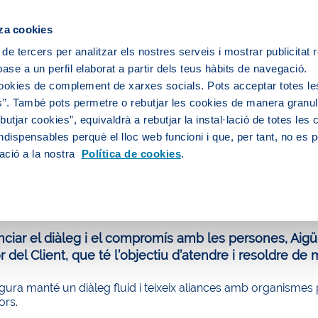
za cookies
 de tercers per analitzar els nostres serveis i mostrar publicitat
ase a un perfil elaborat a partir dels teus hàbits de navegació.
 servei d'aigua
L’aigua de la teva ciutat
cookies de complement de xarxes socials. Pots acceptar totes le
”. També pots permetre o rebutjar les cookies de manera granula
utjar cookies”, equivaldrà a rebutjar la instal·lació de totes les
ndispensables perquè el lloc web funcioni i que, per tant, no es 
i d'aigua
Reclamacions
Assessor del client
ació a la nostra
Política de cookies
.
sor del Client
nciar el diàleg i el compromís amb les persones, Aigü
r del Client, que té l’objectiu d’atendre i resoldre de
gura manté un diàleg fluid i teixeix aliances amb organismes p
rs.