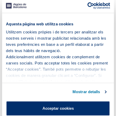
Si no és així, et compensarem amb 15
euros.
Aquesta pàgina web utilitza cookies
Utilitzem cookies pròpies i de tercers per analitzar els
nostres serveis i mostrar publicitat relacionada amb les
teves preferències en base a un perfil elaborat a partir
dels teus hàbits de navegació.
Addicionalment utilitzem cookies de complement de
RECLAMACIONS EN UN MÀXIM DE 10 DIES
xarxes socials. Pots acceptar totes les cookies prement
Ens comprometem a analitzar-les i a respondre’t en un
“Acceptar cookies”. També pots permetre o rebutjar les
màxim de 10 dies. Si tardem més, et compensarem
cookies de manera granular clicant a “Configurar”. Si
amb 12 euros.
prems “Rebutjar cookies”, equivaldrà a rebutjar la
instal·lació de totes les cookies excepte les necessàries,
Mostrar detalls
que són indispensables perquè el lloc web funcioni i que,
per tant, no es poden desactivar.
Pots consultar més informació a la nostra
Acceptar cookies
Política de cookies
.