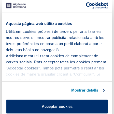
Si no és així, et compensarem amb 15
euros.
Aquesta pàgina web utilitza cookies
Utilitzem cookies pròpies i de tercers per analitzar els
nostres serveis i mostrar publicitat relacionada amb les
teves preferències en base a un perfil elaborat a partir
dels teus hàbits de navegació.
Addicionalment utilitzem cookies de complement de
RECLAMACIONS EN UN MÀXIM DE 10 DIES
xarxes socials. Pots acceptar totes les cookies prement
Ens comprometem a analitzar-les i a respondre’t en un
“Acceptar cookies”. També pots permetre o rebutjar les
màxim de 10 dies. Si tardem més, et compensarem
cookies de manera granular clicant a “Configurar”. Si
amb 12 euros.
prems “Rebutjar cookies”, equivaldrà a rebutjar la
instal·lació de totes les cookies excepte les necessàries,
Mostrar detalls
que són indispensables perquè el lloc web funcioni i que,
per tant, no es poden desactivar.
Pots consultar més informació a la nostra
Acceptar cookies
Política de cookies
.