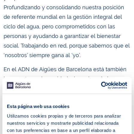
Profundizando y consolidando nuestra posición
de referente mundial en la gestión integral del
ciclo del agua, pero comprometidos con las
personas y ayudando a garantizar el bienestar
social. Trabajando en red, porque sabemos que el
‘nosotros’ siempre gana al ‘yo’.
En el ADN de Aigües de Barcelona está también
la apuesta por la equidad y la mejora de la
calidad de vida de la ciudadanía. Por ello, ante las
incertidumbres que ha generado la crisis del
Esta página web usa cookies
coronavirus, proponemos un gran pacto social
Utilizamos cookies propias y de terceros para analizar
basado en tres grandes pilares: solidaridad,
nuestros servicios y mostrarte publicidad relacionada
empleo de calidad y economía verde.
con tus preferencias en base a un perfil elaborado a