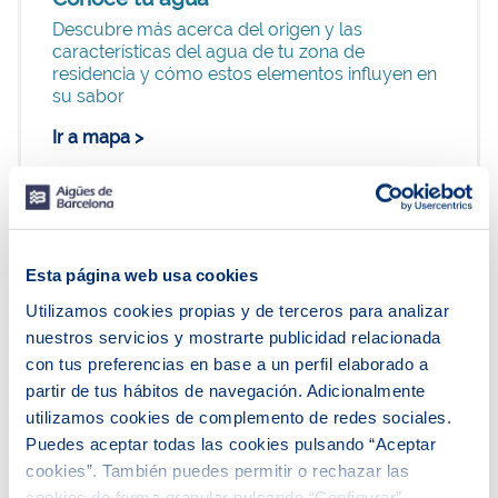
Descubre más acerca del origen y las
características del agua de tu zona de
residencia y cómo estos elementos influyen en
su sabor
Ir a mapa >
Esta página web usa cookies
Utilizamos cookies propias y de terceros para analizar
nuestros servicios y mostrarte publicidad relacionada
con tus preferencias en base a un perfil elaborado a
partir de tus hábitos de navegación. Adicionalmente
utilizamos cookies de complemento de redes sociales.
En Aigües de Barcelona, nos tomamos muy en
serio tu salud y la de nuestro entorno. Te
Puedes aceptar todas las cookies pulsando “Aceptar
garantizamos que el agua que recibes en tu
cookies”. También puedes permitir o rechazar las
hogar cumple con todos los requerimientos
cookies de forma granular pulsando “Configurar”.