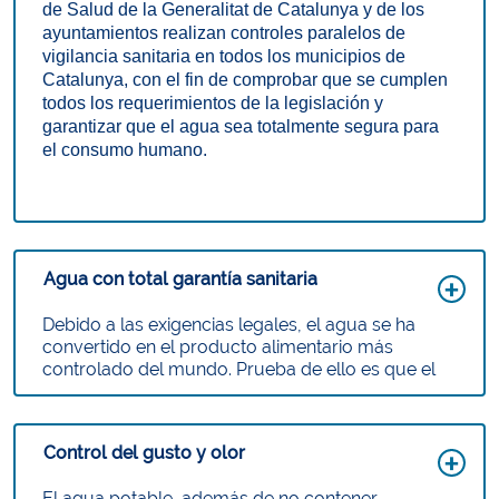
de Salud de la Generalitat de Catalunya y de los
ayuntamientos realizan controles paralelos de
vigilancia sanitaria en todos los municipios de
Catalunya, con el fin de comprobar que se cumplen
todos los requerimientos de la legislación y
garantizar que el agua sea totalmente segura para
el consumo humano.
Agua con total garantía sanitaria
Debido a las exigencias legales, el agua se ha
convertido en el producto alimentario más
controlado del mundo. Prueba de ello es que el
agua que distribuimos cuenta con la certificación
ISO 22000
, que la equipara a cualquier producto
alimentario en cuanto a seguridad y garantiza que
Control del gusto y olor
se trata de un producto inocuo con total garantía
sanitaria.
El agua potable, además de no contener