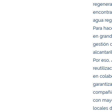
regenerad
encontra
agua reg
Para hace
en grande
gestión d
alcantari
Por eso,
reutiliz
en colab
garantiza
compañía
con mayo
locales d