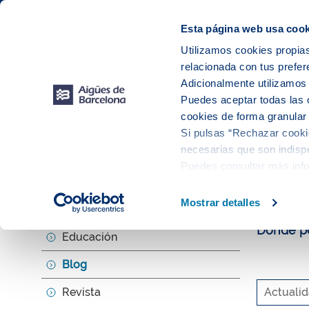
Web Corporativa
Web Aigües de Barcelona
Instalaciones
Esta página web usa cook
Utilizamos cookies propias
relacionada con tus prefer
Tu s
Adicionalmente utilizamo
Puedes aceptar todas las 
cookies de forma granular
Si pulsas “Rechazar cookie
Explora, ed
necesarias que son indispe
Puedes consultar más inf
El b
Mostrar detalles
Agenda
Donde po
Educación
Blog
Revista
Actuali