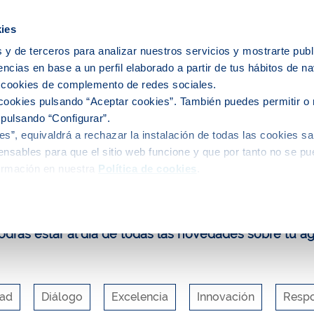
ies
 y de terceros para analizar nuestros servicios y mostrarte publ
encias en base a un perfil elaborado a partir de tus hábitos de n
ervicio del agua
El agua en tu ciudad
s cookies de complemento de redes sociales.
cookies pulsando “Aceptar cookies”. También puedes permitir o 
 pulsando “Configurar”.
s”, equivaldrá a rechazar la instalación de todas las cookies sa
uca y participa
Blog
Agua regenerada, la respuesta más soste
nsables para que el sitio web funcione y que por tanto no se pu
ormación en nuestra
Política de cookies
.
log de Aigües de Barcelona
drás estar al día de todas las novedades sobre tu a
dad
Diálogo
Excelencia
Innovación
Respo