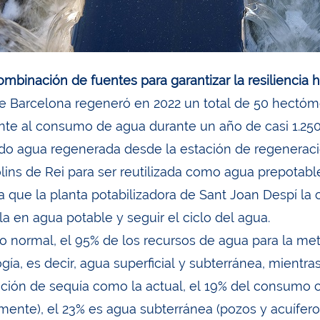
mbinación de fuentes para garantizar la resiliencia h
e Barcelona regeneró en 2022 un total de 50 hectómet
nte al consumo de agua durante un año de casi 1.250.
do agua regenerada desde la estación de regeneración
lins de Rei para ser reutilizada como agua prepotabl
ra que la planta potabilizadora de Sant Joan Despí la
la en agua potable y seguir el ciclo del agua.
o normal, el 95% de los recursos de agua para la met
gía, es decir, agua superficial y subterránea, mientr
ación de sequía como la actual, el 19% del consumo co
lmente), el 23% es agua subterránea (pozos y acuífero