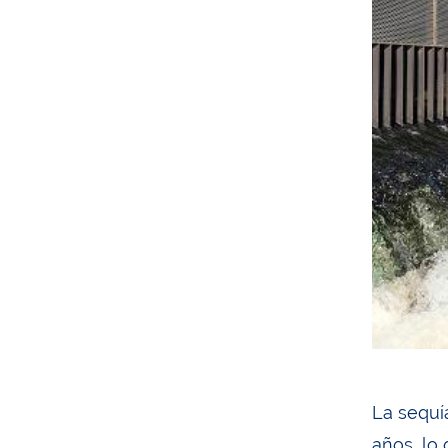
La sequía
años, lo