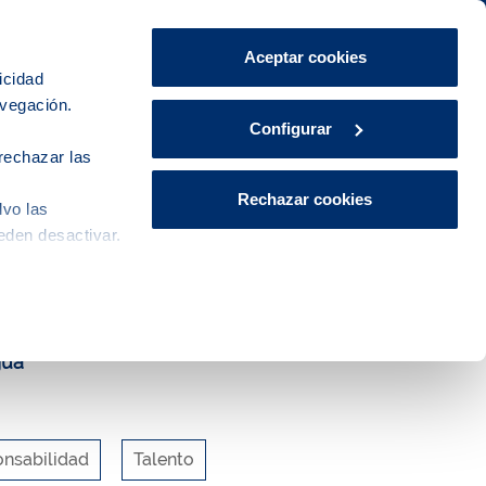
Área de Clientes
CA
ES
Aceptar cookies
icidad
avegación.
Explora, educa y participa
Contacto
Configurar
rechazar las
Rechazar cookies
lvo las
nible a la sequía
eden desactivar.
gua
nsabilidad
Talento