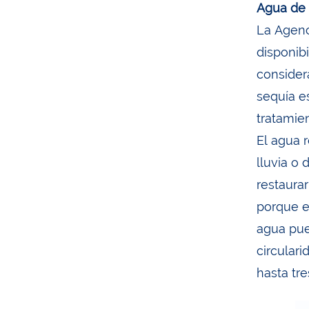
Agua de 
La Agenc
disponibi
considera
sequía e
tratamie
El agua 
lluvia o
restaura
porque e
agua pue
circular
hasta tr