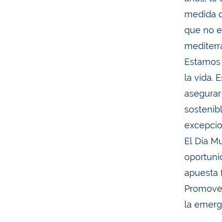
medida q
que no e
mediterr
Estamos 
la vida.
asegurar
sostenibl
excepcio
El Día M
oportuni
apuesta 
Promover
la emerg