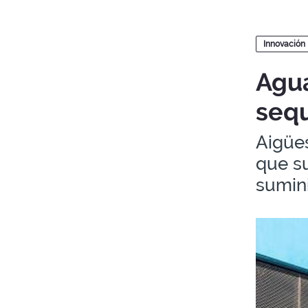
Blogs
Innovación
Agua
seq
Aigües
que s
sumini