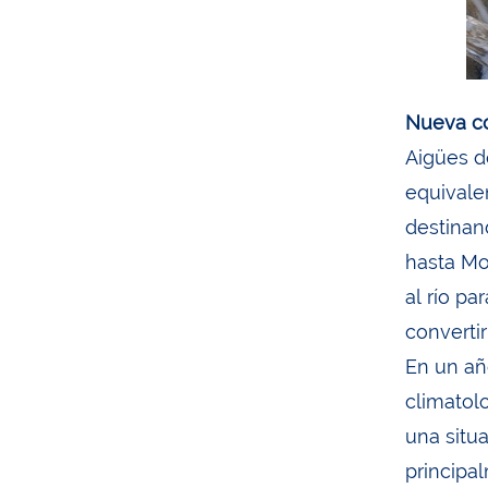
Nueva co
Aigües d
equivale
destinan
hasta Mo
al río pa
convertir
En un añ
climatolo
una situ
principa