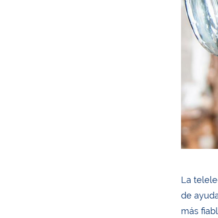
La telel
de ayudar
más fiabl