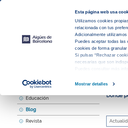
Web Corporativa
Web Aigües de Barcelona
Instalaciones
Esta página web usa cook
Utilizamos cookies propias
relacionada con tus prefer
Tu s
Adicionalmente utilizamo
Puedes aceptar todas las 
cookies de forma granular
Si pulsas “Rechazar cookie
Explora, ed
necesarias que son indispe
Puedes consultar más inf
El b
Mostrar detalles
Agenda
Donde po
Educación
Blog
Revista
Actuali