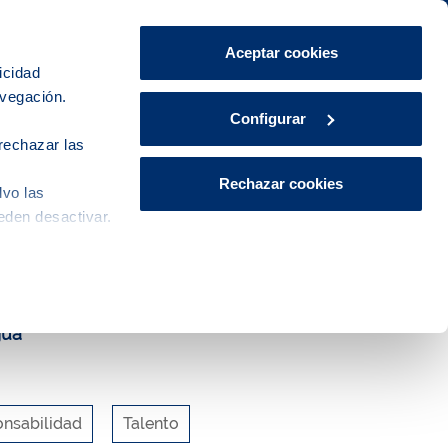
Área de Clientes
CA
ES
Aceptar cookies
icidad
avegación.
Explora, educa y participa
Contacto
Configurar
rechazar las
Rechazar cookies
lvo las
eden desactivar.
gua
nsabilidad
Talento