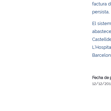
factura 
persista
El siste
abastece
Castellde
L’Hospita
Barcelon
Fecha de 
12/12/201