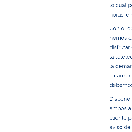
lo cual 
horas, e
Con el ob
hemos di
disfrutar
la telele
la deman
alcanzar
debemos 
Disponer
ambos a 
cliente 
aviso de