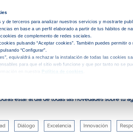
ies
 y de terceros para analizar nuestros servicios y mostrarte publ
encias en base a un perfil elaborado a partir de tus hábitos de n
ervicio del agua
El agua en tu ciudad
s cookies de complemento de redes sociales.
cookies pulsando “Aceptar cookies”. También puedes permitir o 
 pulsando “Configurar”.
s”, equivaldrá a rechazar la instalación de todas las cookies sa
uca y participa
Blog
Beneficios de la telelectura
nsables para que el sitio web funcione y que por tanto no se pu
ormación en nuestra
Política de cookies
.
log de Aigües de Barcelona
drás estar al día de todas las novedades sobre tu a
dad
Diálogo
Excelencia
Innovación
Respo