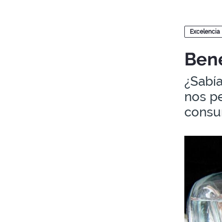
Blogs
Excelencia
Bene
¿Sabí
nos pe
consum