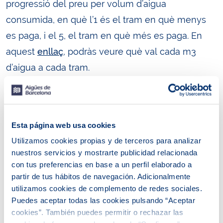
progressió del preu per volum d’aigua
consumida, en què l’1 és el tram en què menys
es paga, i el 5, el tram en què més es paga. En
aquest
enllaç
, podràs veure què val cada m3
d’aigua a cada tram.
​​​​A l’àrea metropolitana de Barcelona, el consum
estàndard es considera que és de 100 litres al dia
per persona, per la qual cosa molt probablement
Esta página web usa cookies
et trobis en el tram segon. En cas que et trobis en
Utilizamos cookies propias y de terceros para analizar
nuestros servicios y mostrarte publicidad relacionada
un tram superior, pot ser que hagis de fer un
con tus preferencias en base a un perfil elaborado a
esforç per reduir el consum. Això no només
partir de tus hábitos de navegación. Adicionalmente
repercutirà en la teva butxaca, sinó també en la
utilizamos cookies de complemento de redes sociales.
Puedes aceptar todas las cookies pulsando “Aceptar
conservació del medi ambient i el cicle hidràulic.
cookies”. También puedes permitir o rechazar las