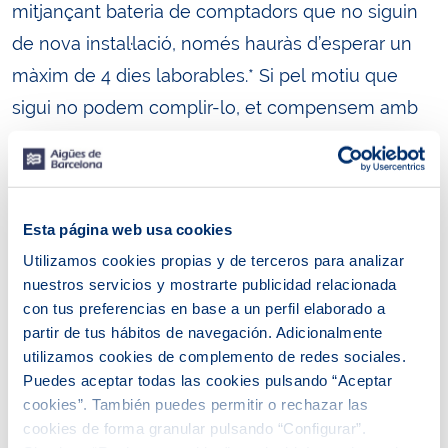
mitjançant bateria de comptadors que no siguin
de nova instal·lació, només hauràs d’esperar un
màxim de 4 dies laborables.* Si pel motiu que
sigui no podem complir-lo, et compensem amb
15 euros sense que hagis de reclamar res.
Aquesta mesura és viable sempre que es
compleixin una sèrie de requisits.
Esta página web usa cookies
Utilizamos cookies propias y de terceros para analizar
El primer és que la finca per a la qual sol·licites el
nuestros servicios y mostrarte publicidad relacionada
subministrament ha de disposar de connexió
con tus preferencias en base a un perfil elaborado a
externa i interna finalitzades, així com de la
partir de tus hábitos de navegación. Adicionalmente
utilizamos cookies de complemento de redes sociales.
instal·lació interior d’aigua potable finalitzada
Puedes aceptar todas las cookies pulsando “Aceptar
correctament i amb la conformitat d’Aigües de
cookies”. También puedes permitir o rechazar las
Barcelona, d’acord amb el Reglament general del
cookies de forma granular pulsando “Configurar”.