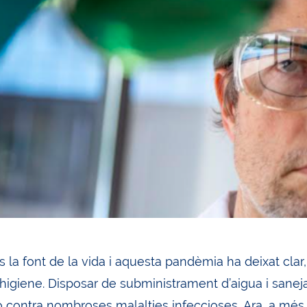
s la font de la vida i aquesta pandèmia ha deixat clar
a higiene. Disposar de subministrament d’aigua i sanej
ó contra nombroses malalties infeccioses. Ara, a més,