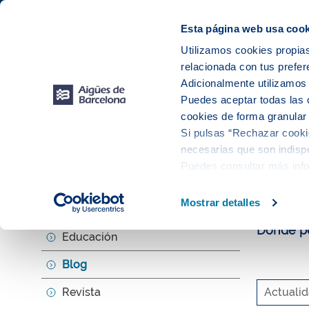
Web Corporativa
Web Aigües de Barcelona
Instalaciones
Esta página web usa cook
Utilizamos cookies propias
relacionada con tus prefer
Tu s
Adicionalmente utilizamo
Puedes aceptar todas las 
cookies de forma granular
Si pulsas “Rechazar cookie
Explora, ed
necesarias que son indispe
Puedes consultar más inf
El b
Mostrar detalles
Agenda
Donde po
Educación
Blog
Revista
Actuali