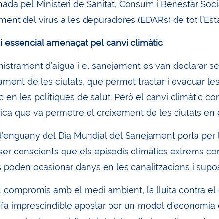
nada pel Ministeri de Sanitat, Consum i Benestar Soci
ent del virus a les depuradores (EDARs) de tot l’Esta
i essencial amenaçat pel canvi climàtic
nistrament d’aigua i el sanejament es van declarar se
ament de les ciutats, que permet tractar i evacuar le
c en les polítiques de salut. Però el canvi climàtic 
ica que va permetre el creixement de les ciutats en el
 d’enguany del Dia Mundial del Sanejament porta per l
er conscients que els episodis climàtics extrems c
poden ocasionar danys en les canalitzacions i suposar
 compromís amb el medi ambient, la lluita contra el c
 fa imprescindible apostar per un model d’economia ci