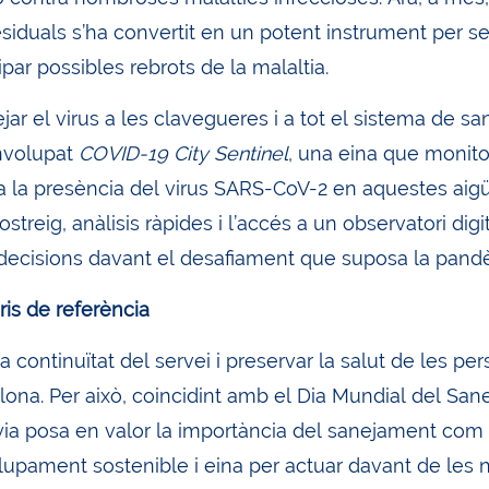
siduals s’ha convertit en un potent instrument per se
ipar possibles rebrots de la malaltia.
ejar el virus a les clavegueres i a tot el sistema de 
nvolupat
COVID-19 City Sentinel
, una eina que monitor
ca la presència del virus SARS-CoV-2 en aquestes ai
streig, anàlisis ràpides i l’accés a un observatori digi
decisions davant el desafiament que suposa la pandèm
ris de referència
la continuïtat del servei i preservar la salut de les pe
lona. Per això, coincidint amb el Dia Mundial del Sa
a posa en valor la importància del sanejament com 
upament sostenible i eina per actuar davant de les 