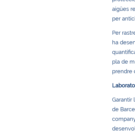
aigües re
per antic
Per rastr
ha dese
quantifi
pla de mo
prendre 
Laborato
Garantir 
de Barce
companyi
desenvol