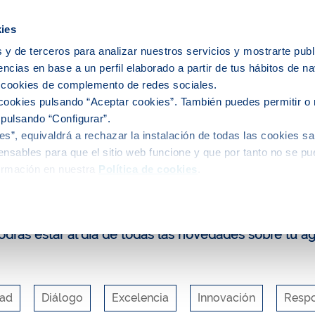
ies
 y de terceros para analizar nuestros servicios y mostrarte publ
encias en base a un perfil elaborado a partir de tus hábitos de n
ervicio del agua
El agua en tu ciudad
s cookies de complemento de redes sociales.
cookies pulsando “Aceptar cookies”. También puedes permitir o 
 pulsando “Configurar”.
s”, equivaldrá a rechazar la instalación de todas las cookies sa
uca y participa
Blog
Sanejament sostenible, la clau per aborda
nsables para que el sitio web funcione y que por tanto no se pu
ormación en nuestra
Política de cookies
.
log de Aigües de Barcelona
drás estar al día de todas las novedades sobre tu a
dad
Diálogo
Excelencia
Innovación
Respo