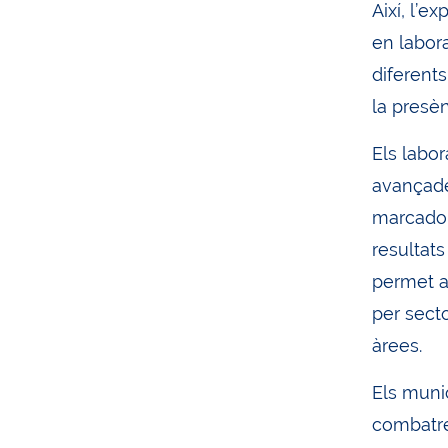
Així, l’e
en labor
diferents
la presèn
Els labor
avançades
marcadors
resultat
permet al
per secto
àrees.
Els munic
combatre 