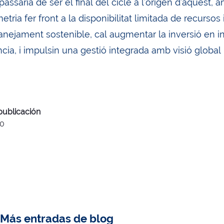
assaria de ser el final del cicle a l’origen d’aquest, am
tria fer front a la disponibilitat limitada de recurso
nejament sostenible, cal augmentar la inversió en inf
ència, i impulsin una gestió integrada amb visió global
publicación
20
Más entradas de blog