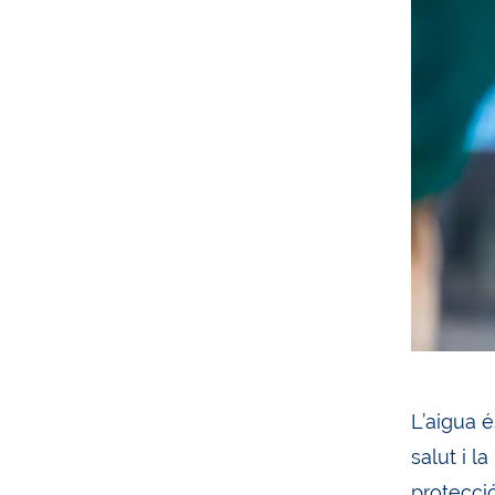
L’aigua é
salut i l
protecci