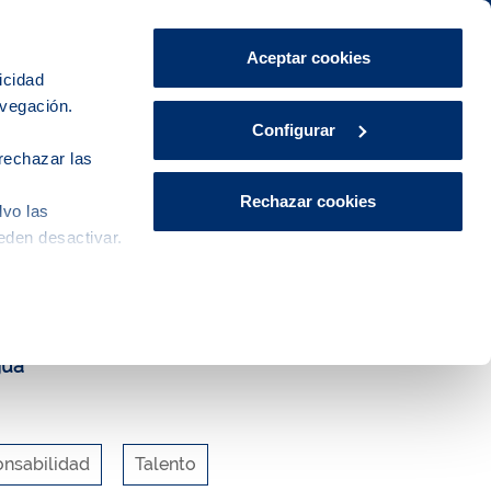
Área de Clientes
CA
ES
Aceptar cookies
icidad
avegación.
Explora, educa y participa
Contacto
Configurar
rechazar las
Rechazar cookies
lvo las
r els reptes de les ciutats del segle XXI
eden desactivar.
gua
nsabilidad
Talento