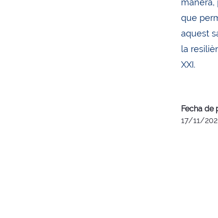
manera, p
que perme
aquest sa
la resili
XXI.
Fecha de 
17/11/20