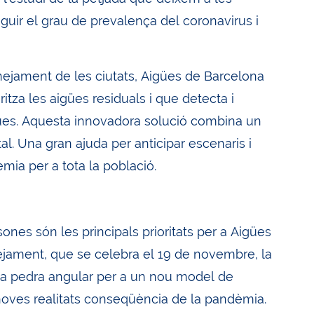
guir el grau de prevalença del coronavirus i
sanejament de les ciutats, Aigües de Barcelona
itza les aigües residuals i que detecta i
gües. Aquesta innovadora solució combina un
tal. Una gran ajuda per anticipar escenaris i
ia per a tota la població.
rsones són les principals prioritats per a Aigües
nejament, que se celebra el 19 de novembre, la
a pedra angular per a un nou model de
noves realitats conseqüència de la pandèmia.