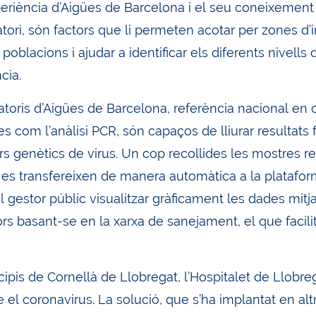
xperiència d’Aigües de Barcelona i el seu coneixement
atori, són factors que li permeten acotar per zones d’
 poblacions i ajudar a identificar els diferents nivell
cia.
atoris d’Aigües de Barcelona, referència nacional en c
 com l’anàlisi PCR, són capaços de lliurar resultats 
 genètics de virus. Un cop recollides les mostres repr
s es transfereixen de manera automàtica a la platafor
 gestor públic visualitzar gràficament les dades mitj
rs basant-se en la xarxa de sanejament, el que facilita
ipis de Cornellà de Llobregat, l’Hospitalet de Llobre
el coronavirus. La solució, que s’ha implantat en altr