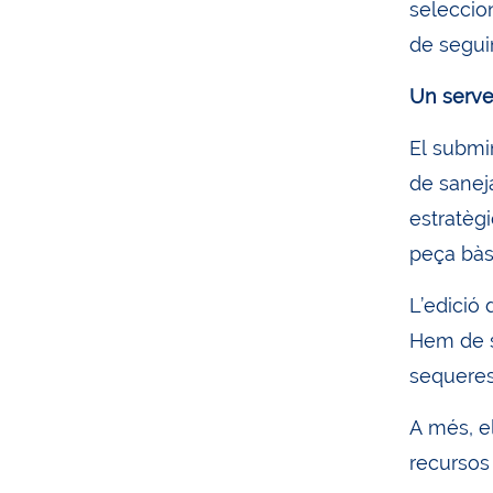
seleccio
de seguim
Un serve
El submi
de sanej
estratègi
peça bàs
L’edició
Hem de s
sequeres 
A més, el
recursos