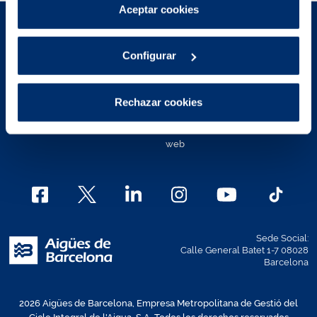
Puedes consultar más información en nuestra
Aceptar cookies
Política de cookies
.
Aviso Legal
Políticas de privacidad
Configurar
Política de cookies
Política de cookies Área de
Clientes
Contacto
Rechazar cookies
Mapa Web
Canal Ético
Política de accesibilidad de la
web
Sede Social:
Calle General Batet 1-7 08028
Barcelona
2026 Aigües de Barcelona, Empresa Metropolitana de Gestió del