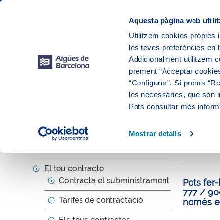
Web Corporativa
Web Aigües de Barcelona
Instal·lacions
Aquesta pàgina web utilit
Utilitzem cookies pròpies i
les teves preferències en b
El teu
Addicionalment utilitzem 
prement “Acceptar cookies
“Configurar”. Si prems “Reb
les necessàries, que són i
El teu serve
Pots consultar més inform
Dona
Mostrar detalls
Barc
La teva factura i consum
El teu contracte
Contracta el subministrament
Pots fer-
777 / 900
Tarifes de contractació
només et
Els teus contractes