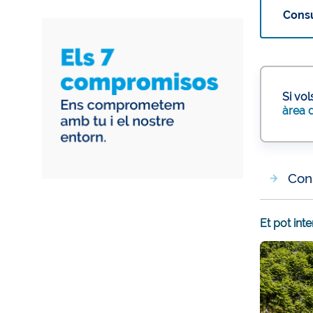
Consu
Si vo
àrea d
Cons
Et pot int