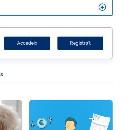
Accedeix
Registra't
ns