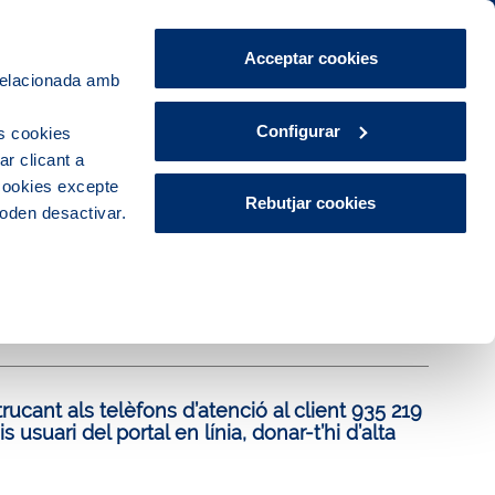
Àrea de Clients
CA
ES
Acceptar cookies
 relacionada amb
Explora, educa i participa
Contacte
Configurar
s cookies
r clicant a
 cookies excepte
Rebutjar cookies
poden desactivar.
 d’aigua amb Aigües de
rucant als telèfons d’atenció al client 935 219
usuari del portal en línia, donar-t’hi d’alta