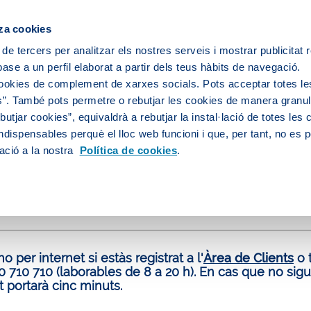
za cookies
 de tercers per analitzar els nostres serveis i mostrar publicitat
ase a un perfil elaborat a partir dels teus hàbits de navegació.
 servei d'aigua
L’aigua de la teva ciutat
cookies de complement de xarxes socials. Pots acceptar totes le
”. També pots permetre o rebutjar les cookies de manera granula
utjar cookies”, equivaldrà a rebutjar la instal·lació de totes les
ndispensables perquè el lloc web funcioni i que, per tant, no es 
i d'aigua
El teu contracte
Baixa d'un contracte
ació a la nostra
Política de cookies
.
 de baixa un subministrament
elona
ho per internet si estàs registrat a l'
Àrea de Clients
o t
 710 710 (laborables de 8 a 20 h). En cas que no siguis 
 portarà cinc minuts.