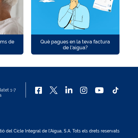
ams de
Què pagues en la teva factura
de l'aigua?
atet 1-7
a
del Cicle Integral de l'Aigua, S.A. Tots els drets reservats