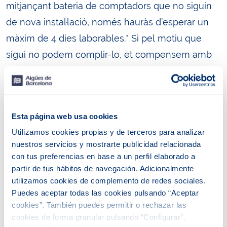
mitjançant bateria de comptadors que no siguin
de nova instal·lació, només hauràs d’esperar un
màxim de 4 dies laborables.* Si pel motiu que
sigui no podem complir-lo, et compensem amb
15 euros sense que hagis de reclamar res.
Aquesta mesura és viable sempre que es
compleixin una sèrie de requisits.
Esta página web usa cookies
Utilizamos cookies propias y de terceros para analizar
El primer és que la finca per a la qual sol·licites el
nuestros servicios y mostrarte publicidad relacionada
subministrament ha de disposar de connexió
con tus preferencias en base a un perfil elaborado a
externa i interna finalitzades, així com de la
partir de tus hábitos de navegación. Adicionalmente
utilizamos cookies de complemento de redes sociales.
instal·lació interior d’aigua potable finalitzada
Puedes aceptar todas las cookies pulsando “Aceptar
correctament i amb la conformitat d’Aigües de
cookies”. También puedes permitir o rechazar las
Barcelona, d’acord amb el Reglament general del
cookies de forma granular pulsando “Configurar”.