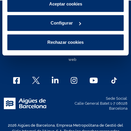
Puedes consultar más información en nuestra
Aceptar cookies
Política de cookies
.
Aviso Legal
Políticas de privacidad
Configurar
Política de cookies
Política de cookies Área de
Clientes
Contacto
Rechazar cookies
Mapa Web
Canal Ético
Política de accesibilidad de la
web
Sede Social:
Calle General Batet 1-7 08028
Barcelona
2026 Aigües de Barcelona, Empresa Metropolitana de Gestió del