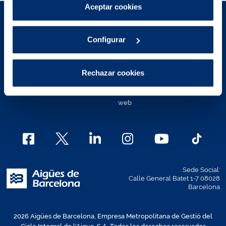
Puedes consultar más información en nuestra
Aceptar cookies
Política de cookies
.
Aviso Legal
Políticas de privacidad
Configurar
Política de cookies
Política de cookies Área de
Clientes
Contacto
Rechazar cookies
Mapa Web
Canal Ético
Política de accesibilidad de la
web
Sede Social:
Calle General Batet 1-7 08028
Barcelona
2026 Aigües de Barcelona, Empresa Metropolitana de Gestió del