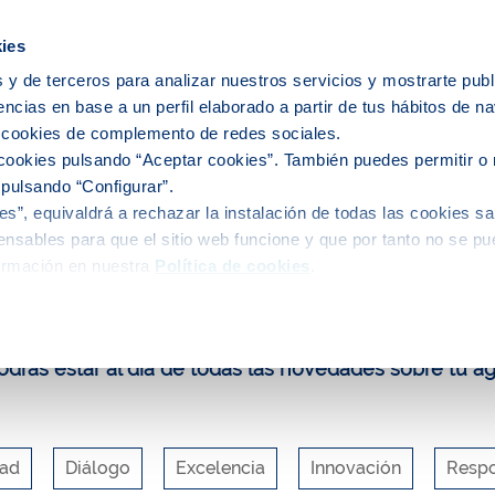
ies
 y de terceros para analizar nuestros servicios y mostrarte publ
encias en base a un perfil elaborado a partir de tus hábitos de n
ervicio del agua
El agua en tu ciudad
s cookies de complemento de redes sociales.
cookies pulsando “Aceptar cookies”. También puedes permitir o 
 pulsando “Configurar”.
s”, equivaldrá a rechazar la instalación de todas las cookies sa
uca y participa
Blog
llobregat
nsables para que el sitio web funcione y que por tanto no se pu
ormación en nuestra
Política de cookies
.
log de Aigües de Barcelona
drás estar al día de todas las novedades sobre tu a
dad
Diálogo
Excelencia
Innovación
Respo