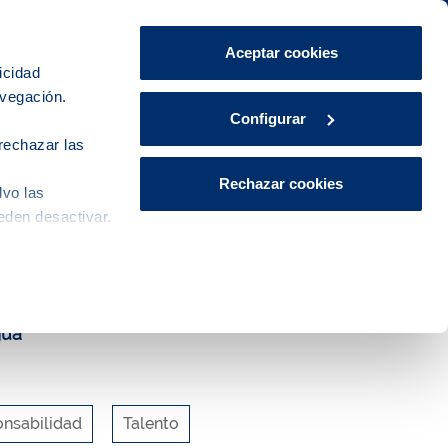
Área de Clientes
CA
ES
Aceptar cookies
icidad
avegación.
Explora, educa y participa
Contacto
Configurar
rechazar las
Rechazar cookies
lvo las
eden desactivar.
gua
nsabilidad
Talento