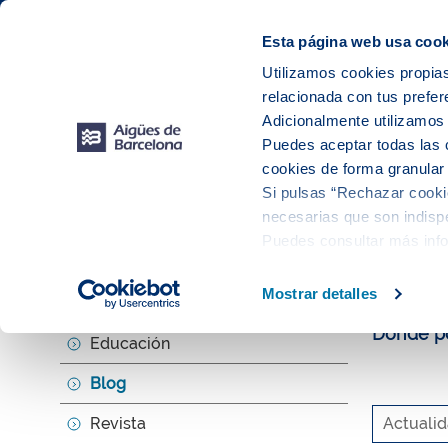
Web Corporativa
Web Aigües de Barcelona
Instalaciones
Esta página web usa cook
Utilizamos cookies propias
relacionada con tus prefer
Tu s
Adicionalmente utilizamo
Puedes aceptar todas las 
cookies de forma granular
Si pulsas “Rechazar cookie
Explora, ed
necesarias que son indispe
Puedes consultar más inf
El b
Mostrar detalles
Agenda
Donde po
Educación
Blog
Revista
Actuali