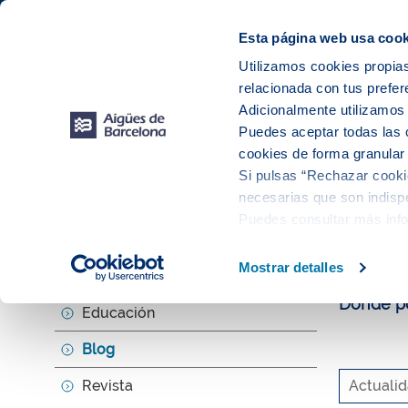
Web Corporativa
Web Aigües de Barcelona
Instalaciones
Esta página web usa cook
Utilizamos cookies propias
relacionada con tus prefer
Tu s
Adicionalmente utilizamo
Puedes aceptar todas las 
cookies de forma granular
Si pulsas “Rechazar cookie
Explora, ed
necesarias que son indispe
Puedes consultar más inf
El b
Mostrar detalles
Agenda
Donde po
Educación
Blog
Revista
Actuali