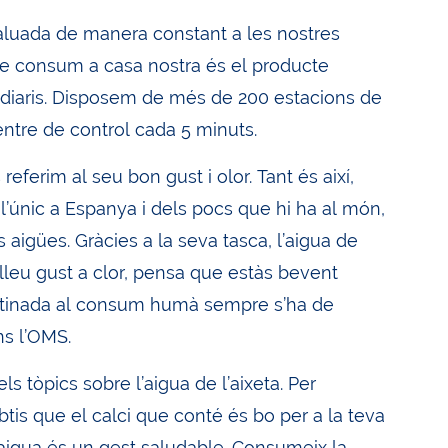
aluada de manera constant a les nostres
a de consum a casa nostra és el producte
 diaris. Disposem de més de 200 estacions de
entre de control cada 5 minuts.
ferim al seu bon gust i olor. Tant és així,
l’únic a Espanya i dels pocs que hi ha al món,
s aigües. Gràcies a la seva tasca, l’aigua de
 lleu gust a clor, pensa que estàs bevent
destinada al consum humà sempre s’ha de
ns l’OMS.
 tòpics sobre l’aigua de l’aixeta. Per
tis que el calci que conté és bo per a la teva
n l’aigua és un gest saludable. Consumeix la