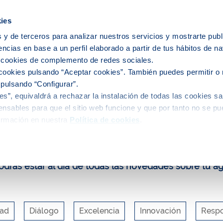
ies
 y de terceros para analizar nuestros servicios y mostrarte publ
encias en base a un perfil elaborado a partir de tus hábitos de n
ervicio del agua
El agua en tu ciudad
s cookies de complemento de redes sociales.
cookies pulsando “Aceptar cookies”. También puedes permitir o 
 pulsando “Configurar”.
s”, equivaldrá a rechazar la instalación de todas las cookies sa
uca y participa
Blog
Aigua segura i de qualitat
nsables para que el sitio web funcione y que por tanto no se pu
ormación en nuestra
Política de cookies
.
log de Aigües de Barcelona
drás estar al día de todas las novedades sobre tu a
dad
Diálogo
Excelencia
Innovación
Respo