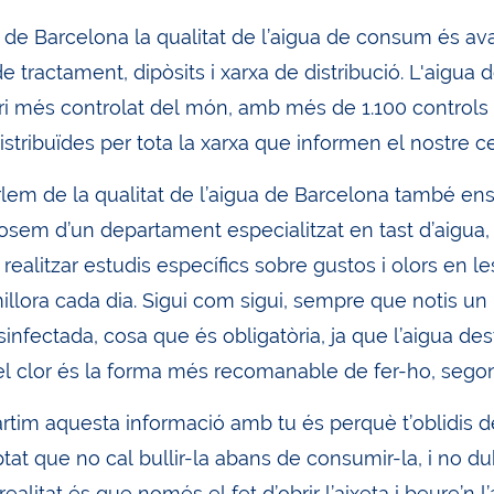
 de Barcelona la qualitat de l’aigua de consum és av
e tractament, dipòsits i xarxa de distribució. L'aigu
ri més controlat del món, amb més de 1.100 controls
istribuïdes per tota la xarxa que informen el nostre c
em de la qualitat de l’aigua de Barcelona també ens re
osem d’un departament especialitzat en tast d’aigua, 
 realitzar estudis específics sobre gustos i olors en le
millora cada dia. Sigui com sigui, sempre que notis un
sinfectada, cosa que és obligatòria, ja que l’aigua 
I el clor és la forma més recomanable de fer-ho, sego
tim aquesta informació amb tu és perquè t’oblidis dels
t que no cal bullir-la abans de consumir-la, i no dub
 realitat és que només el fet d’obrir l’aixeta i beure’