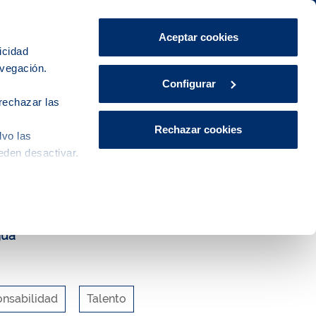
Área de Clientes
CA
ES
Aceptar cookies
icidad
avegación.
Explora, educa y participa
Contacto
Configurar
rechazar las
Rechazar cookies
lvo las
eden desactivar.
gua
nsabilidad
Talento