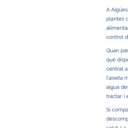
A Aigües
plantes d
alimenta
control d
Quan parl
que disp
centrat a
l’aixeta 
aigua de
tractar. 
Si compar
descompta
salut. La