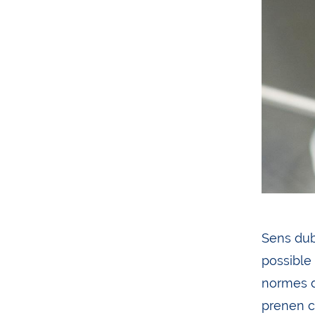
Sens dubt
possible
normes d
prenen c