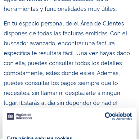
herramientas y funcionalidades muy útiles.
En tu espacio personal de el
Área de Clientes
dispones de todas las facturas emitidas. Con el
buscador avanzado, encontrar una factura
específica te resultará fácil. Una vez hayas dado
con ella, puedes consultar todos los detalles
cómodamente, estés donde estés. Además,
puedes consultar los pagos siempre que lo
necesites, sin llamar ni desplazarte a ningún
lugar. ¡Estarás al día sin depender de nadie!
El servicio
Factura Digital
es una forma de
contribuir al medio ambiente, haciendo que tu día
a día sea un poco más sostenible. Mediante este
Esta página web usa cookies