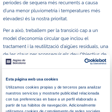
períodes de sequera més recurrents a causa
d’una menor pluviometria i temperatures més
elevades) és la nostra prioritat.
Per a això, treballem per la transició cap a un
model d’economia circular que inclou el
tractament i la reutilització d’aigües residuals, una
de les claus per aconseguir els deu Objectius de
Desenvolupament Sostenible (ODS) formulats
per Nacions Unides i ratificats per països i
organitzacions que demostren ser responsables.
Esta página web usa cookies
La realitat és que en un món que creix sense
Utilizamos cookies propias y de terceros para analizar
nuestros servicios y mostrarte publicidad relacionada
parar, també ho fa la demanda de productes i
con tus preferencias en base a un perfil elaborado a
aliments; per això és tan important fomentar la
partir de tus hábitos de navegación. Adicionalmente
reutilització de l’aigua.
utilizamos cookies de complemento de redes sociales.