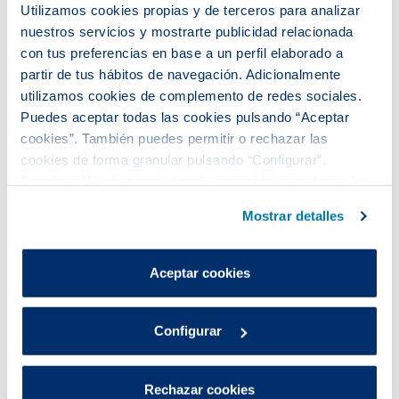
Utilizamos cookies propias y de terceros para analizar
nuestros servicios y mostrarte publicidad relacionada
con tus preferencias en base a un perfil elaborado a
partir de tus hábitos de navegación. Adicionalmente
utilizamos cookies de complemento de redes sociales.
Puedes aceptar todas las cookies pulsando “Aceptar
cookies”. También puedes permitir o rechazar las
cookies de forma granular pulsando “Configurar”.
Si pulsas “Rechazar cookies”, equivaldrá a rechazar la
Los profesionales de Aigües de Barcelona han
instalación de todas las cookies salvo las necesarias que
ido adaptando los prototipos hasta obtener unos
Mostrar detalles
son indispensables para que el sitio web funcione y que
drones muy fiables que han incrementado la
por tanto no se pueden desactivar.
Puedes consultar más información en nuestra
eficiencia y facilidad de estas inspecciones. El
Aceptar cookies
Política de cookies
.
uso de la tecnología adecuada incrementa
exponencialmente la agilidad en la toma de
Configurar
decisiones a la hora de valorar los diferentes
espacios y las necesidades de mantenimiento o
Rechazar cookies