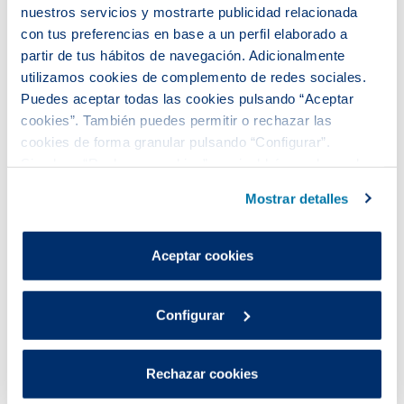
nuestros servicios y mostrarte publicidad relacionada
con tus preferencias en base a un perfil elaborado a
partir de tus hábitos de navegación. Adicionalmente
utilizamos cookies de complemento de redes sociales.
Puedes aceptar todas las cookies pulsando “Aceptar
cookies”. También puedes permitir o rechazar las
cookies de forma granular pulsando “Configurar”.
Si pulsas “Rechazar cookies”, equivaldrá a rechazar la
instalación de todas las cookies salvo las necesarias que
Mostrar detalles
son indispensables para que el sitio web funcione y que
por tanto no se pueden desactivar.
Puedes consultar más información en nuestra
Aceptar cookies
Aigües de Barcelona mejora la
Política de cookies
.
empleabilidad y la calidad de
vida de más de 2.800 personas
Configurar
en situación de vulnerabilidad
en 2024
Rechazar cookies
El Plan de Acción Social de Aigües de Barcelona