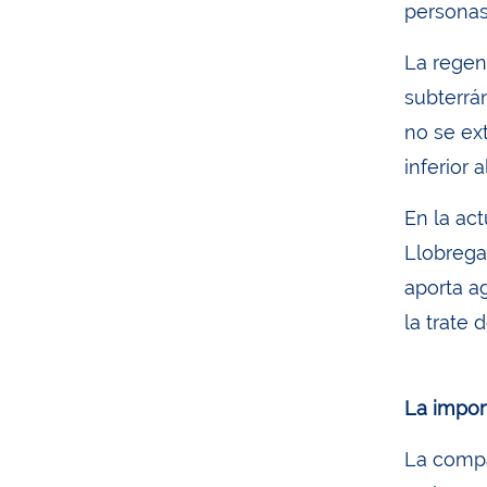
personas
La regen
subterrán
no se ex
inferior
En la ac
Llobregat
aporta a
la trate 
La impor
La compa