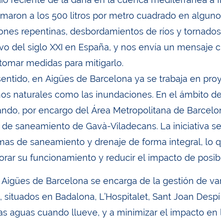
imaron a los 500 litros por metro cuadrado en alguno
ones repentinas, desbordamientos de ríos y tornados,
ivo del siglo XXI en España, y nos envía un mensaje cl
tomar medidas para mitigarlo.
sentido, en Aigües de Barcelona ya se trabaja en proy
s naturales como las inundaciones. En el ámbito de
ndo, por encargo del Área Metropolitana de Barcelona
 de saneamiento de Gavà-Viladecans. La iniciativa se
mas de saneamiento y drenaje de forma integral, lo que
orar su funcionamiento y reducir el impacto de posi
Aigües de Barcelona se encarga de la gestión de va
, situados en Badalona, ​​L’Hospitalet, Sant Joan Desp
as aguas cuando llueve, y a minimizar el impacto en l