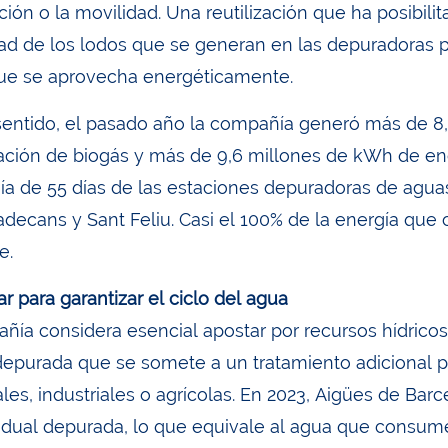
ción o la movilidad. Una reutilización que ha posibil
idad de los lodos que se generan en las depuradoras p
ue se aprovecha energéticamente.
sentido, el pasado año la compañía generó más de 8
ción de biogás y más de 9,6 millones de kWh de ene
ía de 55 días de las estaciones depuradoras de aguas
adecans y Sant Feliu. Casi el 100% de la energía qu
e.
r para garantizar el ciclo del agua
ñía considera esencial apostar por recursos hídrico
depurada que se somete a un tratamiento adicional p
les, industriales o agrícolas. En 2023, Aigües de Ba
idual depurada, lo que equivale al agua que consum