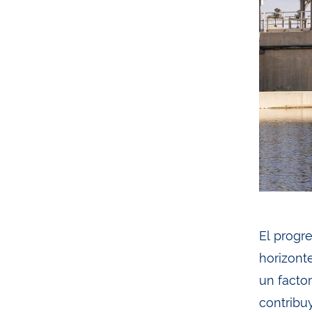
El progr
horizont
un facto
contribu