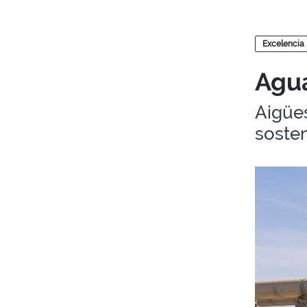
Blogs
Excelencia
Agua
Aigües
sosten