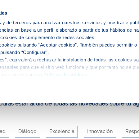
ies
 y de terceros para analizar nuestros servicios y mostrarte publ
encias en base a un perfil elaborado a partir de tus hábitos de n
ervicio del agua
El agua en tu ciudad
s cookies de complemento de redes sociales.
cookies pulsando “Aceptar cookies”. También puedes permitir o 
 pulsando “Configurar”.
s”, equivaldrá a rechazar la instalación de todas las cookies sa
uca y participa
Blog
Agua regenerada para un saneamiento s
nsables para que el sitio web funcione y que por tanto no se pu
ormación en nuestra
Política de cookies
.
log de Aigües de Barcelona
drás estar al día de todas las novedades sobre tu a
dad
Diálogo
Excelencia
Innovación
Respo