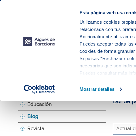
Web Corporativa
Web Aigües de Barcelona
Instalaciones
Esta página web usa cook
Utilizamos cookies propias
relacionada con tus prefer
Tu s
Adicionalmente utilizamo
Puedes aceptar todas las 
cookies de forma granular
Si pulsas “Rechazar cookie
Explora, ed
necesarias que son indispe
Puedes consultar más inf
El b
Mostrar detalles
Agenda
Donde po
Educación
Blog
Revista
Actuali