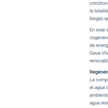
construc
la total
biogás q
En este 
cogenera
de energ
Gavà-Vil
renovabl
Regenera
La compa
el agua 
ambienta
agua res