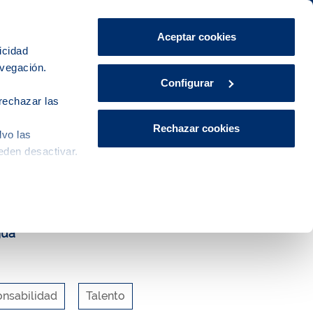
Área de Clientes
CA
ES
Aceptar cookies
icidad
avegación.
Explora, educa y participa
Contacto
Configurar
rechazar las
Rechazar cookies
lvo las
ostenible
eden desactivar.
gua
nsabilidad
Talento