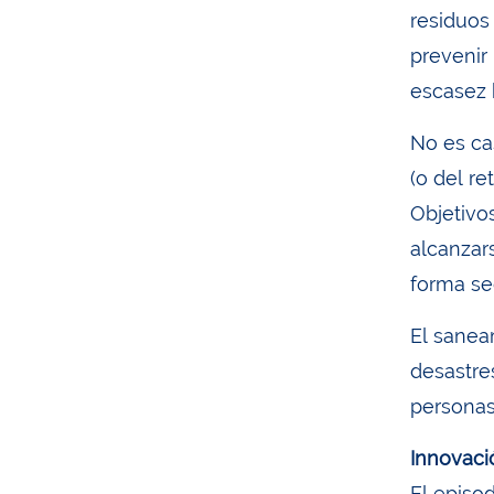
residuos
prevenir
escasez 
No es ca
(o del re
Objetivo
alcanzar
forma se
El sanea
desastres
personas
Innovaci
El episod