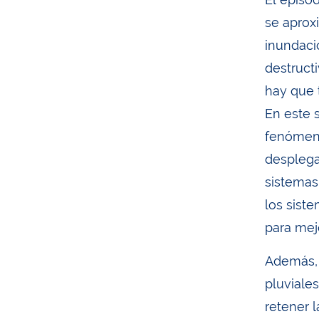
se aprox
inundaci
destruct
hay que 
En este 
fenómeno
desplega
sistemas
los siste
para mej
Además, 
pluviales
retener l