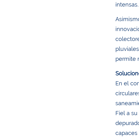
intensas.
Asimismo
innovaci
colector
pluviales
permite m
Solucion
En el co
circulare
saneamie
Fiel a s
depurado
capaces d