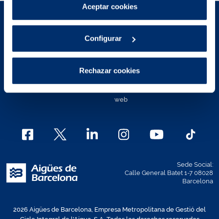
Puedes consultar más información en nuestra
Aceptar cookies
Política de cookies
.
Aviso Legal
Políticas de privacidad
Configurar
Política de cookies
Política de cookies Área de
Clientes
Contacto
Rechazar cookies
Mapa Web
Canal Ético
Política de accesibilidad de la
web
Sede Social:
Calle General Batet 1-7 08028
Barcelona
2026 Aigües de Barcelona, Empresa Metropolitana de Gestió del