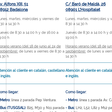
v. Alfons XIII, 51
C/ Baró de Maldà, 26
8912 Badalona
08901 L'Hospitalet
unes, martes, miércoles y viernes de
Lunes, martes, miércoles y v
:30 a 14:30 h
8:30 a 14:30 h
ueves de 8:30 a 14:00 h y de 16:00 a
Jueves de 8:30 a 14:00 h y d
9:00 h
19:00 h
orario verano (del 18 de junio al 24 de
Horario verano (del 18 de jun
eptiembre):
de lunes a viernes de 8.30 a
septiembre):
de lunes a vier
4.30 h
14.30 h
tención al cliente en catalán, castellano
Atención al cliente en catalá
 inglés.
e inglés.
omo llegar:
Como llegar:
 Metro:
línea 2 parada Pep Ventura.
- Metro:
línea 1 parada Av. Ca
 Bus (TUSGSAL):
B25, M30 y N11 parada
- Bus:
LH2, L52, L82 y M12 p