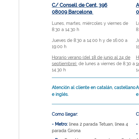
C/ Consell de Cent, 396
A
08009 Barcelona
0
Lunes, martes, miércoles y viernes de
L
8:30 a 14:30 h
8
Jueves de 8:30 a 14:00 h y de 16:00 a
J
19:00 h
1
Horario verano (del 18 de junio al 24 de
H
septiembre):
de lunes a viernes de 8.30 a
s
14.30 h
1
Atención al cliente en catalán, castellano
A
e inglés.
e
Como llegar:
C
- Metro:
línea 2 parada Tetuan, línea 4
-
parada Girona
-