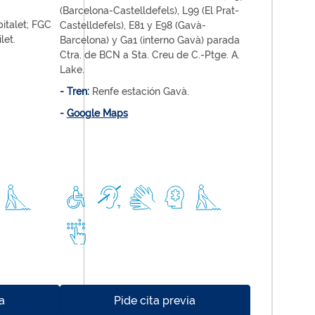
(Barcelona-Castelldefels), L99 (El Prat-
italet; FGC
Castelldefels), E81 y E98 (Gavà-
let.
Barcelona) y Ga1 (interno Gavà) parada
Ctra. de BCN a Sta. Creu de C.-Ptge. A.
Lake.
- Tren:
Renfe estación Gavà.
-
Google Maps
a
Pide cita previa