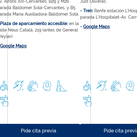
v. Alfons XIII-Cervantes; B29 y M26
Just Oliveras.
arada Baldomer Solà-Cervantes, y B5
- Tren:
Renfe estación L'Hosp
arada Maria Auxiliadora-Baldomer Solà.
parada L'Hospitalet-Av. Carri
 Plaza de aparcamiento accesible:
en la
-
Google Maps
alle Neus Català, 219 (antes de General
eyler)
-
Google Maps
Pide cita previa
Pide cita previ