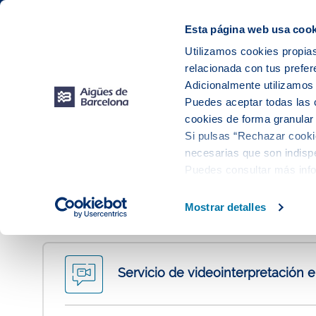
Web Corporativa
Web Aigües de Barcelona
Instalaciones
Esta página web usa cook
Utilizamos cookies propias
relacionada con tus prefer
Tu s
Adicionalmente utilizamo
Puedes aceptar todas las 
cookies de forma granular
Si pulsas “Rechazar cookie
Encuentra tu oficina más
necesarias que son indispe
Puedes consultar más inf
Mostrar detalles
IMPORTANTE:
Para acceder presencialmente a la ofi
Servicio de videointerpretación 