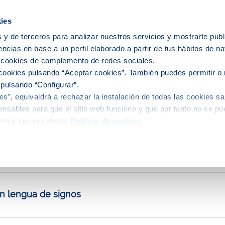
ies
 y de terceros para analizar nuestros servicios y mostrarte publ
encias en base a un perfil elaborado a partir de tus hábitos de n
ervicio del agua
El agua en tu ciudad
s cookies de complemento de redes sociales.
cookies pulsando “Aceptar cookies”. También puedes permitir o 
 pulsando “Configurar”.
s”, equivaldrá a rechazar la instalación de todas las cookies sa
 cercana
nsables para que el sitio web funcione y que por tanto no se pu
ormación en nuestra
Política de cookies
.
cina, es imprescindible
solicitar cita previa
y seguir las indica
en lengua de signos