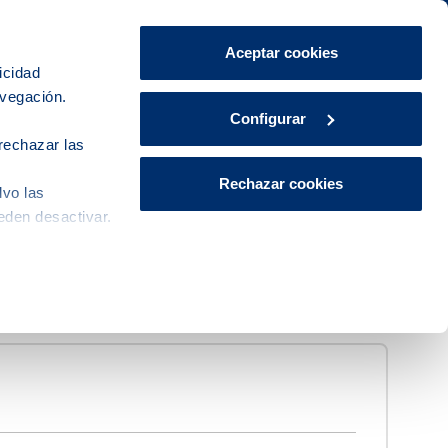
Área de Clientes
CA
ES
Aceptar cookies
icidad
avegación.
Explora, educa y participa
Contacto
Configurar
rechazar las
Rechazar cookies
lvo las
eden desactivar.
ciones establecidas