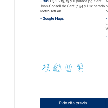
- Bus:
D50, V19, 19 y 6 parada pg. Sant
A
Joan-Consell de Cent; 7, 54 y H12 parada
p
Metro Tetuan.
p
-
Google Maps
-
c
W
Pide cita previa