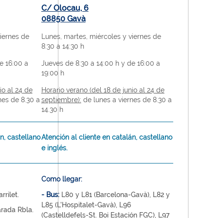
C/ Olocau, 6
08850 Gavà
iernes de
Lunes, martes, miércoles y viernes de
8:30 a 14:30 h
e 16:00 a
Jueves de 8:30 a 14:00 h y de 16:00 a
19:00 h
io al 24 de
Horario verano (del 18 de junio al 24 de
nes de 8.30 a
septiembre):
de lunes a viernes de 8.30 a
14.30 h
n, castellano
Atención al cliente en catalán, castellano
e inglés.
Como llegar:
rrilet.
- Bus:
L80 y L81 (Barcelona-Gavà), L82 y
L85 (L'Hospitalet-Gavà), L96
arada Rbla.
(Castelldefels-St. Boi Estación FGC), L97