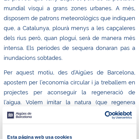
mundial visqui a grans zones urbanes. A més,
disposem de patrons meteorològics que indiquen
que, a Catalunya, plourà menys a les capçaleres
dels rius però, quan plogui, serà de manera més
intensa. Els períodes de sequera donaran pas a
inundacions sobtades.
Per aquest motiu, des d’Aigües de Barcelona,
apostem per l’economia circular i ja treballem en
projectes per aconseguir la regeneració de
l’aigua. Volem imitar la natura (que regenera
l’aigua contínuament des de l’inici dels orígens de
la Terra). D’aquesta manera, l’aigua pot esdevenir
un recurs disponible sempre, i no només quan ha
Esta página web usa cookies