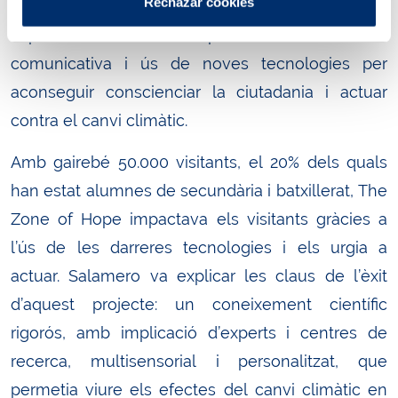
Rechazar cookies
el canvi climàtic: The Zone of Hope. Aquesta
exposició és un exemple d’èxit d’innovació
comunicativa i ús de noves tecnologies per
aconseguir conscienciar la ciutadania i actuar
contra el canvi climàtic.
Amb gairebé 50.000 visitants, el 20% dels quals
han estat alumnes de secundària i batxillerat, The
Zone of Hope impactava els visitants gràcies a
l’ús de les darreres tecnologies i els urgia a
actuar. Salamero va explicar les claus de l’èxit
d’aquest projecte: un coneixement científic
rigorós, amb implicació d’experts i centres de
recerca, multisensorial i personalitzat, que
permetia viure els efectes del canvi climàtic en