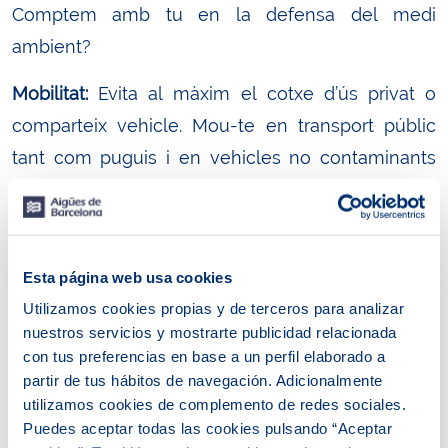
Comptem amb tu en la defensa del medi
ambient?
Mobilitat:
Evita al màxim el cotxe d’ús privat o
comparteix vehicle. Mou-te en transport públic
tant com puguis i en vehicles no contaminants
com la bicicleta, el patinet o els elèctrics. Agafa
avions només en cas de necessitat (hi ha altres
maneres de viatjar i també tecnologia que evita
Esta página web usa cookies
les reunions presencials).
Utilizamos cookies propias y de terceros para analizar
Energies:
Fes servir fonts renovables per generar
nuestros servicios y mostrarte publicidad relacionada
con tus preferencias en base a un perfil elaborado a
calor i electricitat a casa. Pren mesures per
partir de tus hábitos de navegación. Adicionalmente
augmentar l’eficiència energètica (com aïllar
utilizamos cookies de complemento de redes sociales.
portes i finestres, ajustar la temperatura de la
Puedes aceptar todas las cookies pulsando “Aceptar