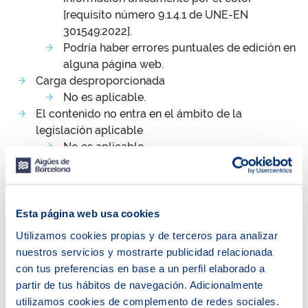
[requisito número 9.1.4.1 de UNE-EN
301549:2022].
Podría haber errores puntuales de edición en
alguna página web.
Carga desproporcionada
No es aplicable.
El contenido no entra en el ámbito de la
legislación aplicable
No es aplicable.
El método empleado para preparar la declaración ha
sido una evaluación experta en profundidad llevada a
cabo por un auditor externo.
Esta página web usa cookies
Utilizamos cookies propias y de terceros para analizar
Observaciones y datos de contacto
nuestros servicios y mostrarte publicidad relacionada
con tus preferencias en base a un perfil elaborado a
Puedes realizar comunicaciones sobre requisitos de
partir de tus hábitos de navegación. Adicionalmente
accesibilidad (artículo 10.2.a) del RD 1112/2018 como:
utilizamos cookies de complemento de redes sociales.