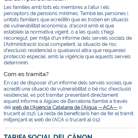
Les famílies amb tots els membres a l’atur i els
perceptors de pensions mínimes. També les persones i
unitats familiars que acreditin que es troben en situació
de vulnerabilitat econòmica, d’acord amb el que
estableix la normativa vigent, o a les quals s’hagi
reconegut, per mitjà d’un informe dels serveis socials de
l’Administració local competent, la situació de risc
d’exclusió residencial o qualsevol altra que requereixi
protecció especial, amb la vigència que aquests serveis
determinin.
Com es tramita?
En cas de disposar d’un informe dels serveis socials que
acrediti una situació de vulnerabilitat o bé risc d’exclusió
residencial, es pot tramitar presentant directament
aquest informe a Aigües de Barcelona (també a través
del
web de l’Agència Catalana de l’Aigua —ACA—
o
trucant al 012). La resta de beneficiaris han de fer el tràmit
mitjançant el web de l’ACA o trucant al 012.
TARIFA SOCIAL DEL CÀNON