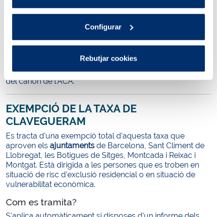
Política de cookies
.
Exempció de la taxa
si et beneficies de la tarifa
social del cànon de l’ACA perquè tens un informe
Configurar
dels serveis socials que acredita que estàs en una
situació de vulnerabilitat.
Com es tramita?
Rebutjar cookies
S’aplica automàticament si et beneficies de la tarifa social
del cànon de l’ACA.
EXEMPCIÓ DE LA TAXA DE
CLAVEGUERAM
Es tracta d’una exempció total d’aquesta taxa que
aproven els
ajuntaments
de Barcelona, Sant Climent de
Llobregat, les Botigues de Sitges, Montcada i Reixac i
Montgat. Està dirigida a les persones que es troben en
situació de risc d’exclusió residencial o en situació de
vulnerabilitat econòmica.
Com es tramita?
S’aplica automàticament si disposes d’un informe dels