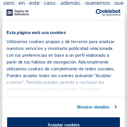
pero en este caso, además, queremos que
arraiguen en la ETAP.
Esta página web usa cookies
Utilizamos cookies propias y de terceros para analizar
nuestros servicios y mostrarte publicidad relacionada
con tus preferencias en base a un perfil elaborado a
partir de tus hábitos de navegación. Adicionalmente
utilizamos cookies de complemento de redes sociales.
Puedes aceptar todas las cookies pulsando “Aceptar
cookies”. También puedes permitir o rechazar las
cookies de forma granular pulsando “Configurar”.
Disponer de cernícalos vulgares como vecinos
Si pulsas “Rechazar cookies”, equivaldrá a rechazar la
fijos nos ayudaría a controlar la población de
instalación de todas las cookies salvo las necesarias que
Mostrar detalles
son indispensables para que el sitio web funcione y que
otros animales, como ratones, ratas y topos. En la
por tanto no se pueden desactivar.
ETAP de Sant Joan Despí, ya hace años que se
Puedes consultar más información en nuestra
Aceptar cookies