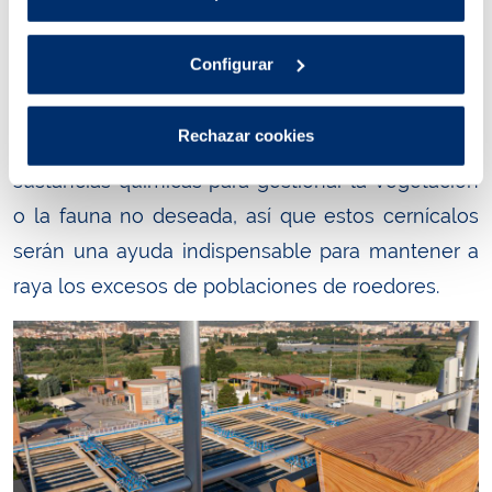
trabaja en acciones de conservación y
Política de cookies
.
potenciación de la biodiversidad en muchos
Configurar
ámbitos y ya empleamos técnicas biológicas de
control de plagas. Además, hemos suprimido el
Rechazar cookies
uso de fitosanitarios, herbicidas y en general
sustancias químicas para gestionar la vegetación
o la fauna no deseada, así que estos cernícalos
serán una ayuda indispensable para mantener a
raya los excesos de poblaciones de roedores.