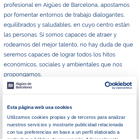
profesional en Aigües de Barcelona, apostamos
por fomentar entornos de trabajo dialogantes,
equilibrados y saludables, en cuyo centro están
las personas. Si somos capaces de atraer y
rodearnos del mejor talento, no hay duda de que
seremos capaces de lograr todos los hitos
económicos, sociales y ambientales que nos
propongamos.
En la gestión del ciclo integral del agua, tú
también juegas un papel importante. Por esta
Esta página web usa cookies
razón, como organización confiamos tanto en
Utilizamos cookies propias y de terceros para analizar
nuestro equipo como en nuestros aliados, que
nuestros servicios y mostrarte publicidad relacionada
son los proveedores, clientes y ciudadanos. Para
con tus preferencias en base a un perfil elaborado a
hacer frente a los retos presentes y futuros, para