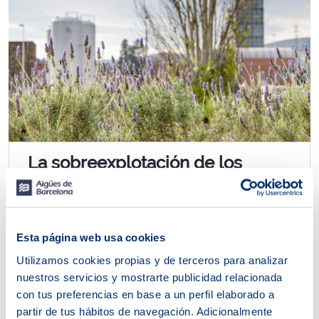
La sobreexplotación de los
recursos agota el planeta
Exhausto para producir más recursos naturales, el
planeta manda cada año un mensaje de alerta por
Esta página web usa cookies
estas fechas. El jueves 29 de julio la Tierra...
Utilizamos cookies propias y de terceros para analizar
nuestros servicios y mostrarte publicidad relacionada
con tus preferencias en base a un perfil elaborado a
partir de tus hábitos de navegación. Adicionalmente