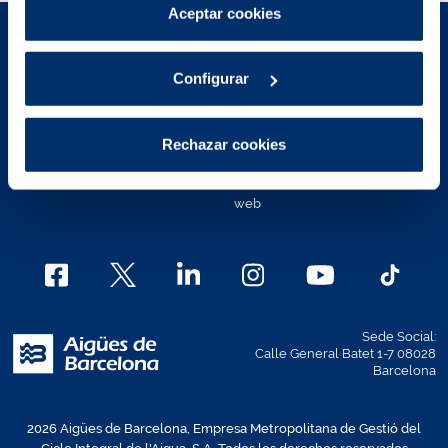
Puedes consultar más información en nuestra
Aceptar cookies
Política de cookies
.
Aviso Legal
Políticas de privacidad
Configurar
Política de cookies
Política de cookies Área de
Clientes
Contacto
Rechazar cookies
Mapa Web
Canal Ético
Política de accesibilidad de la
web
Sede Social:
Calle General Batet 1-7 08028
Barcelona
2026 Aigües de Barcelona, Empresa Metropolitana de Gestió del