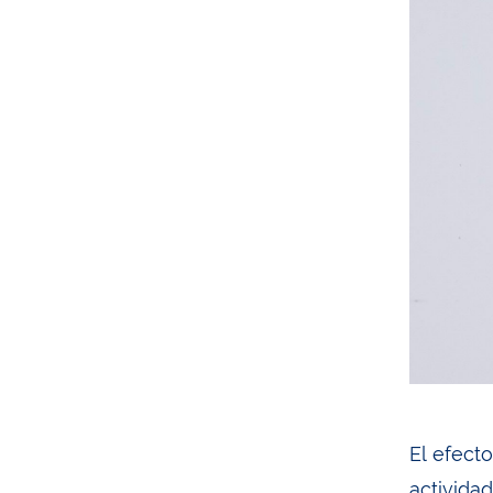
El efect
activida