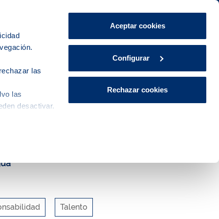
Área de Clientes
CA
ES
Aceptar cookies
icidad
avegación.
Explora, educa y participa
Contacto
Configurar
rechazar las
Rechazar cookies
lvo las
ógica de las ciudades
eden desactivar.
gua
nsabilidad
Talento