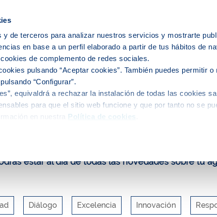
ies
 y de terceros para analizar nuestros servicios y mostrarte publ
encias en base a un perfil elaborado a partir de tus hábitos de n
ervicio del agua
El agua en tu ciudad
s cookies de complemento de redes sociales.
cookies pulsando “Aceptar cookies”. También puedes permitir o 
 pulsando “Configurar”.
s”, equivaldrá a rechazar la instalación de todas las cookies sa
uca y participa
Blog
El agua, clave en la transformación ecol
nsables para que el sitio web funcione y que por tanto no se pu
ormación en nuestra
Política de cookies
.
log de Aigües de Barcelona
drás estar al día de todas las novedades sobre tu a
dad
Diálogo
Excelencia
Innovación
Respo