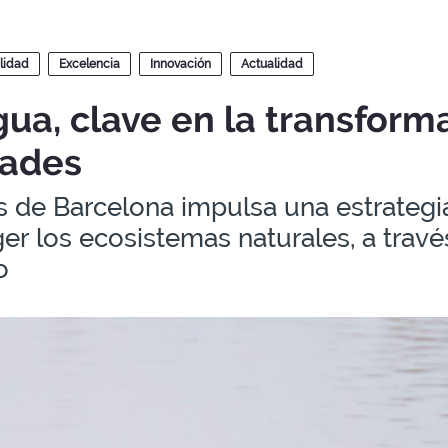
lidad
Excelencia
Innovación
Actualidad
gua, clave en la transform
dades
 de Barcelona impulsa una estrategia
er los ecosistemas naturales, a tra
o