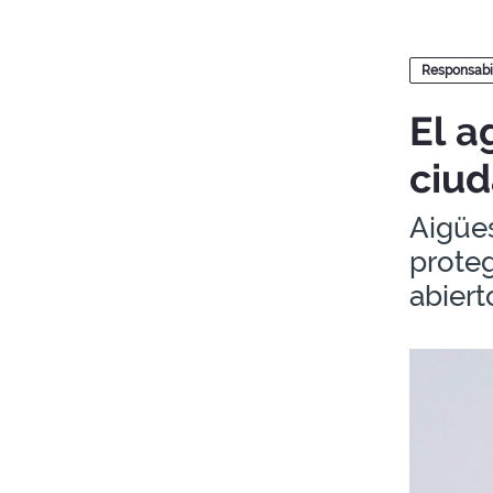
Blogs
Responsabi
El a
ciu
Aigües
proteg
abiert