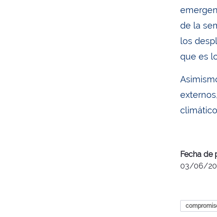
emergenci
de la se
los desp
que es l
Asimismo
externos,
climático
Fecha de 
03/06/20
compromis