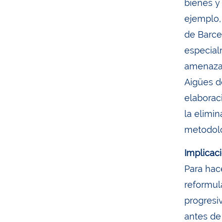
bienes y
ejemplo,
de Barce
especial
amenaza
Aigües d
elaborac
la elimin
metodolo
Implicac
Para hac
reformul
progresi
antes de