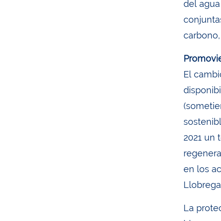
del agua 
conjunta
carbono,
Promovie
El cambi
disponibi
(sometie
sostenib
2021 un 
regenera
en los ac
Llobregat
La prote