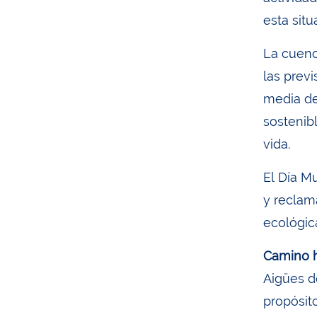
esta sit
La cuenc
las prev
media de
sostenib
vida.
El Día M
y reclam
ecológic
Camino h
Aigües d
propósit