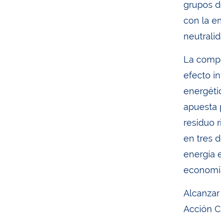
grupos d
con la e
neutralid
La compa
efecto in
energéti
apuesta 
residuo 
en tres 
energía 
economía 
Alcanzar
Acción C