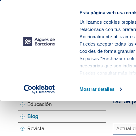
Web Corporativa
Web Aigües de Barcelona
Instalaciones
Esta página web usa cook
Utilizamos cookies propias
relacionada con tus prefer
Tu s
Adicionalmente utilizamo
Puedes aceptar todas las 
cookies de forma granular
Si pulsas “Rechazar cookie
Explora, ed
necesarias que son indispe
Puedes consultar más inf
El b
Mostrar detalles
Agenda
Donde po
Educación
Blog
Revista
Actuali