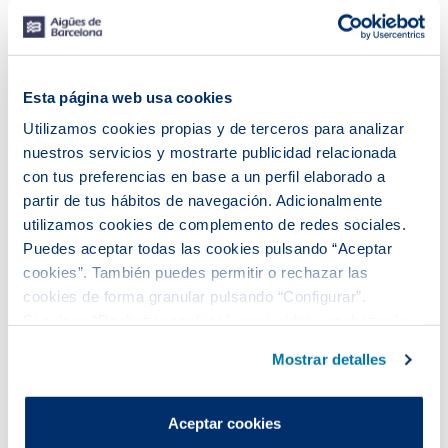
Escribe tu mensaje aquí*
Esta página web usa cookies
Utilizamos cookies propias y de terceros para analizar
nuestros servicios y mostrarte publicidad relacionada
con tus preferencias en base a un perfil elaborado a
partir de tus hábitos de navegación. Adicionalmente
utilizamos cookies de complemento de redes sociales.
Puedes aceptar todas las cookies pulsando “Aceptar
cookies”. También puedes permitir o rechazar las
Máximo 1000 caracteres
0/1000
cookies de forma granular pulsando “Configurar”.
Si pulsas “Rechazar cookies”, equivaldrá a rechazar la
He leído y acepto la
política de privacidad*
instalación de todas las cookies salvo las necesarias que
Mostrar detalles
son indispensables para que el sitio web funcione y que
por tanto no se pueden desactivar.
Notificar
Puedes consultar más información en nuestra
Aceptar cookies
Política de cookies
.