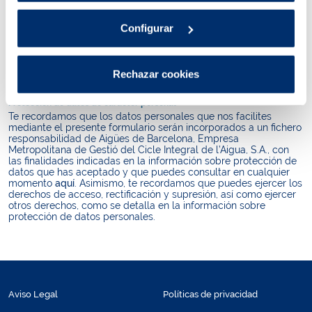
Seguridad en el envío de datos
La transmisión de los datos de este formulario se hace a través
Configurar
de un servidor seguro que utiliza el protocolo de seguridad
estándar en la red: SSL. Este protocolo protege tus datos
encriptándolos, para que nadie ajeno a Aigües de Barcelona,
Empresa Metropolitana de Gestió del Cicle Integral de l’Aigua,
Rechazar cookies
S.A. los pueda utilizar.
Protección de datos de carácter personal
Te recordamos que los datos personales que nos facilites
mediante el presente formulario serán incorporados a un fichero
responsabilidad de Aigües de Barcelona, Empresa
Metropolitana de Gestió del Cicle Integral de l’Aigua, S.A., con
las finalidades indicadas en la información sobre protección de
datos que has aceptado y que puedes consultar en cualquier
momento
aquí
. Asimismo, te recordamos que puedes ejercer los
derechos de acceso, rectificación y supresión, así como ejercer
otros derechos, como se detalla en la información sobre
protección de datos personales.
Aviso Legal
Políticas de privacidad