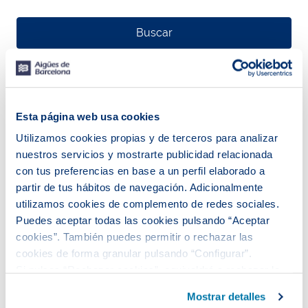
Buscar
Z
Esta página web usa cookies
o
o
Z
Utilizamos cookies propias y de terceros para analizar
m
o
i
o
nuestros servicios y mostrarte publicidad relacionada
n
m
con tus preferencias en base a un perfil elaborado a
o
u
partir de tus hábitos de navegación. Adicionalmente
t
utilizamos cookies de complemento de redes sociales.
Puedes aceptar todas las cookies pulsando “Aceptar
cookies”. También puedes permitir o rechazar las
cookies de forma granular pulsando “Configurar”.
Si pulsas “Rechazar cookies”, equivaldrá a rechazar la
instalación de todas las cookies salvo las necesarias que
Mostrar detalles
son indispensables para que el sitio web funcione y que