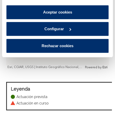
por tanto no se pueden desactivar.
Puedes consultar más información en nuestra
Aceptar cookies
Política de cookies
.
Configurar
Rechazar cookies
Esri, CGIAR, USGS | Instituto Geográfico Nacional, Esri, TomTom, Garmin, FAO, METI/NASA, USGS
Powered by
Esri
Leyenda
Actuación prevista
Actuación en curso