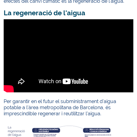
efectes del canvi climàtic és la regeneració de l'aigua.
La regeneració de l'aigua
Per garantir en el futur el subministrament d'aigua
potable a l'àrea metropolitana de Barcelona, és
imprescindible regenerar i reutilitzar l'aigua.