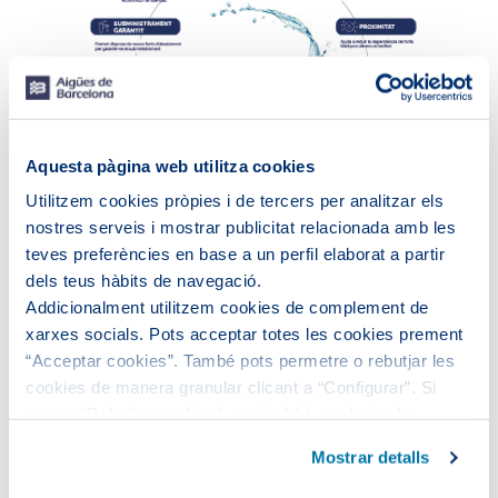
Aquesta pàgina web utilitza cookies
Utilitzem cookies pròpies i de tercers per analitzar els
nostres serveis i mostrar publicitat relacionada amb les
teves preferències en base a un perfil elaborat a partir
Veure el text descriptiu dels beneficis de la regeneració
dels teus hàbits de navegació.
de l'aigua
Addicionalment utilitzem cookies de complement de
xarxes socials. Pots acceptar totes les cookies prement
3
Aigua regenerada (hm
) 2020-2024
“Acceptar cookies”. També pots permetre o rebutjar les
cookies de manera granular clicant a “Configurar”. Si
prems “Rebutjar cookies”, equivaldrà a rebutjar la
instal·lació de totes les cookies excepte les necessàries,
Mostrar detalls
que són indispensables perquè el lloc web funcioni i que,
per tant, no es poden desactivar.